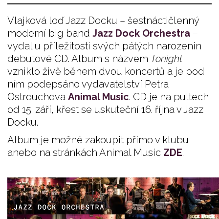
Vlajková loď Jazz Docku – šestnáctičlenný
moderní big band
Jazz Dock Orchestra
–
vydal u příležitosti svých pátých narozenin
debutové CD. Album s názvem
Tonight
vzniklo živě během dvou koncertů a je pod
ním podepsáno vydavatelství Petra
Ostrouchova
Animal Music
. CD je na pultech
od 15. září, křest se uskuteční 16. října v Jazz
Docku.
Album je možné zakoupit přímo v klubu
anebo na stránkách Animal Music
ZDE
.