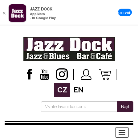
JAZZ DOCK
×
OTEVŘÍT
AppSisto
- In Google Play
CZ
EN
Najít
Menu