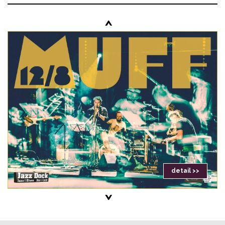
<
detail >>
>