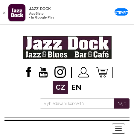
JAZZ DOCK
×
OTEVŘÍT
AppSisto
- In Google Play
CZ
EN
Najít
Menu