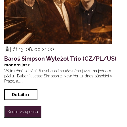
čt 13. 08. od 21:00
Baroš Simpson Wyleżoł Trio (CZ/PL/US)
modern jazz
Výjimečné setkání tří osobností současného jazzu na jednom
pódiu. Bubeník Jesse Simpson z New Yorku, dnes působící v
Praze, a... ...
Detail >>
Koupit vstupenku