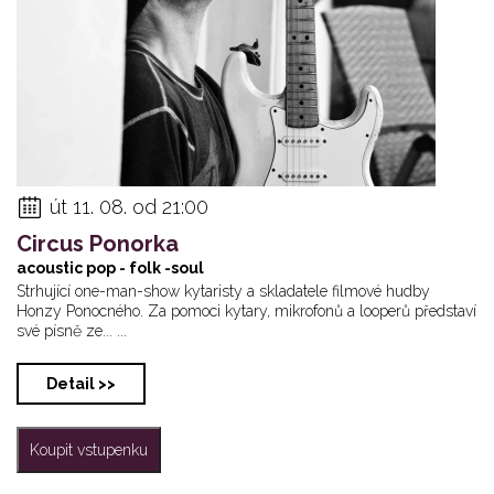
út 11. 08. od 21:00
Circus Ponorka
acoustic pop - folk -soul
Strhující one-man-show kytaristy a skladatele filmové hudby
Honzy Ponocného. Za pomoci kytary, mikrofonů a looperů představí
své písně ze... ...
Detail >>
Koupit vstupenku