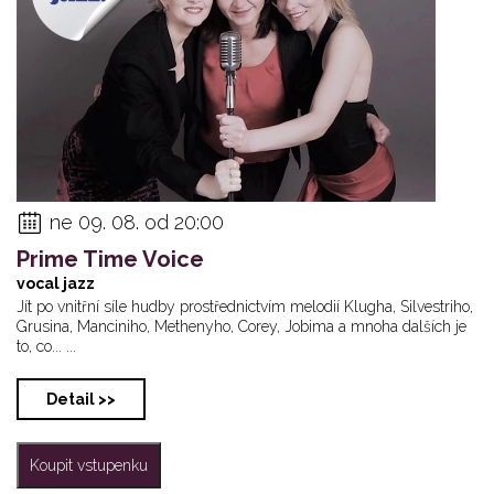
ne 09. 08. od 20:00
Prime Time Voice
vocal jazz
Jít po vnitřní síle hudby prostřednictvím melodií Klugha, Silvestriho,
Grusina, Manciniho, Methenyho, Corey, Jobima a mnoha dalších je
to, co... ...
Detail >>
Koupit vstupenku