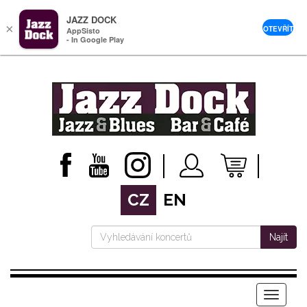
JAZZ DOCK
×
OTEVŘÍT
AppSisto
- In Google Play
CZ
EN
Najít
Menu