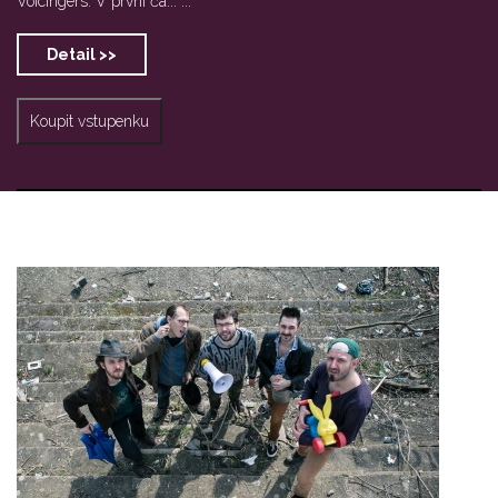
Voicingers. V první čá... ...
Detail >>
Koupit vstupenku