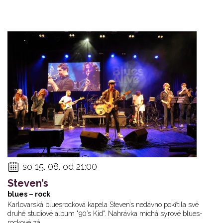
so 15. 08. od 21:00
Steven’s
blues – rock
Karlovarská bluesrocková kapela Steven’s nedávno pokřtila své
druhé studiové album "90’s Kid". Nahrávka míchá syrové blues-
rockové zá... ...