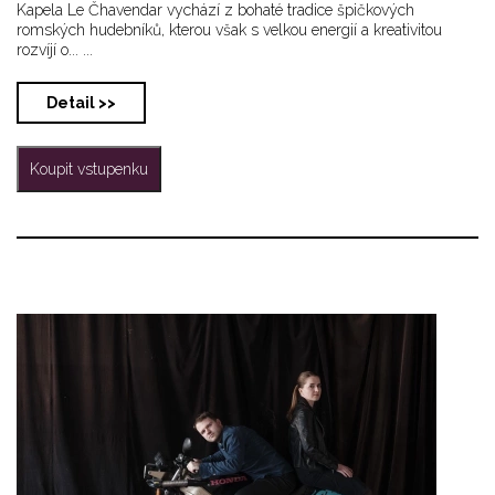
Kapela Le Čhavendar vychází z bohaté tradice špičkových
romských hudebníků, kterou však s velkou energií a kreativitou
rozvíjí o... ...
Detail >>
Koupit vstupenku