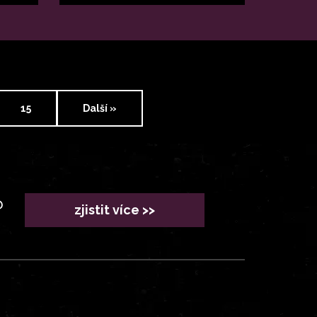
15
Další »
?
zjistit více >>