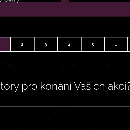
na Svobody
2
3
4
5
…
ory pro konání Vašich akcí