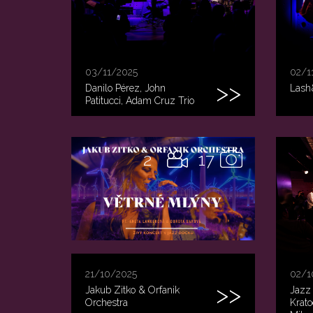
03/11/2025
02/1
Danilo Pérez, John
Lash
Patitucci, Adam Cruz Trio
2
17
21/10/2025
02/1
Jakub Zitko & Orfanik
Jazz
Orchestra
Krato