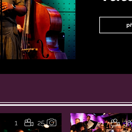
př
1
25
1
38