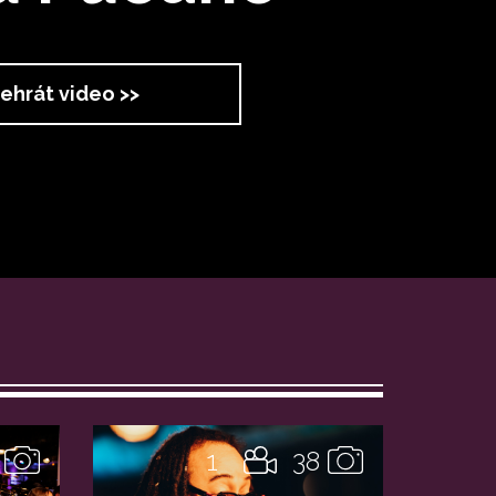
ehrát video >>
1
38