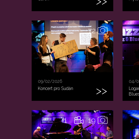
72
09/02/2026
04/0
Koncert pro Sudán
Loga
Blue
1
19