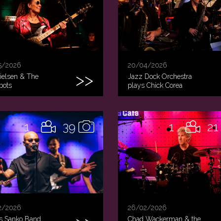
5/2026
20/04/2026
ielsen & The
Jazz Dock Orchestra
bots
plays Chick Corea
1
39
1
21
2/2026
26/02/2026
s Sanko Band
Chad Wackerman & the