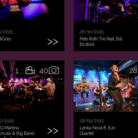
1/2025
26/10/2025
&Grey
Pete Roth Trio feat. Bill
Bruford
1
40
28
0/2025
28/09/2025
 Q Martina
Lenka Nová ft. Eve
chvíla & Big Band
Quartet