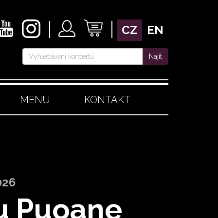
CZ
EN
Najít
MENU
KONTAKT
026
u Puoane