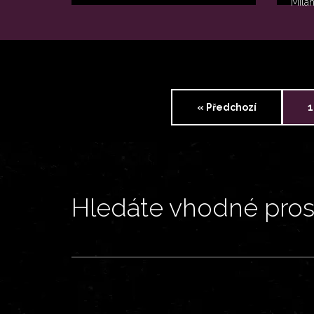
Mila
« Předchozí
1
Hledáte vhodné prost