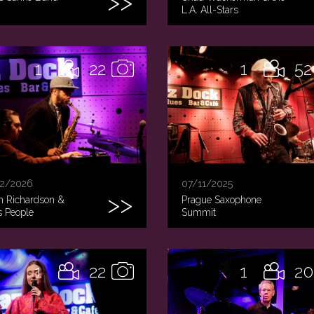
L.A. All-Stars
1
22
1
52
2/2026
07/11/2025
n Richardson &
Prague Saxophone
s People
Summit
1
22
1
20