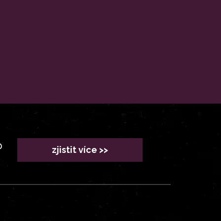
?
zjistit více >>