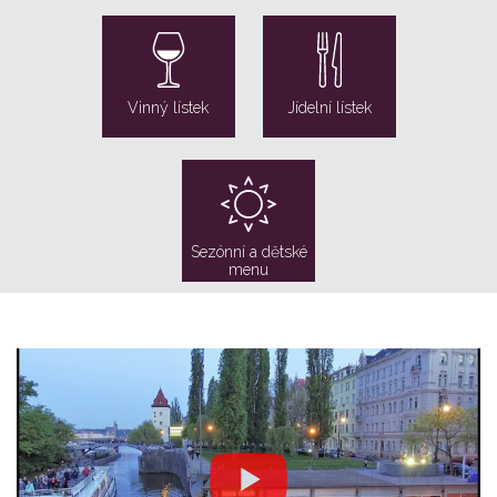
Vinný lístek
Jídelní lístek
Sezónní a dětské
menu