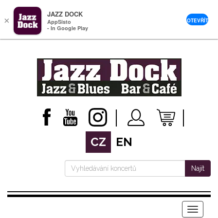
JAZZ DOCK
×
OTEVŘÍT
AppSisto
- In Google Play
CZ
EN
Najít
Menu