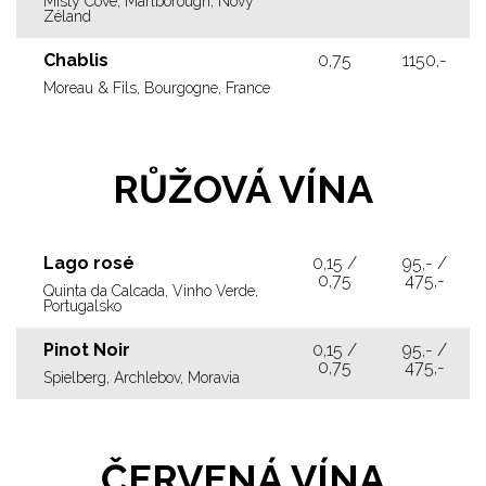
Misty Cove, Marlborough, Nový
Zéland
Chablis
0,75
1150,-
Moreau & Fils, Bourgogne, France
RŮŽOVÁ VÍNA
Lago rosé
0,15 /
95,- /
0,75
475,-
Quinta da Calcada, Vinho Verde,
Portugalsko
Pinot Noir
0,15 /
95,- /
0,75
475,-
Spielberg, Archlebov, Moravia
ČERVENÁ VÍNA