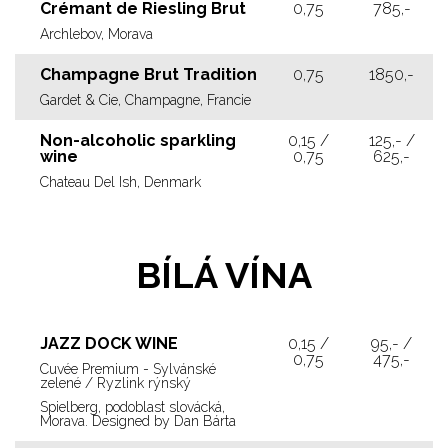
Crémant de Riesling Brut
0,75
785,-
Archlebov, Morava
Champagne Brut Tradition
0,75
1850,-
Gardet & Cie, Champagne, Francie
Non-alcoholic sparkling
0,15 /
125,- /
wine
0,75
625,-
Chateau Del Ish, Denmark
BÍLÁ VÍNA
JAZZ DOCK WINE
0,15 /
95,- /
0,75
475,-
Cuvée Premium - Sylvánské
zelené / Ryzlink rýnský
Spielberg, podoblast slovácká,
Morava. Designed by Dan Bárta