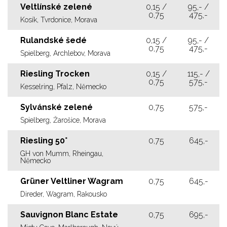
Veltlínské zelené
0,15 /
95,- /
0,75
475,-
Kosík, Tvrdonice, Morava
Rulandské šedé
0,15 /
95,- /
0,75
475,-
Spielberg, Archlebov, Morava
Riesling Trocken
0,15 /
115,- /
0,75
575,-
Kesselring, Pfalz, Německo
Sylvánské zelené
0,75
575,-
Spielberg, Žarošice, Morava
Riesling 50°
0,75
645,-
GH von Mumm, Rheingau,
Německo
Grüner Veltliner Wagram
0,75
645,-
Direder, Wagram, Rakousko
Sauvignon Blanc Estate
0,75
695,-