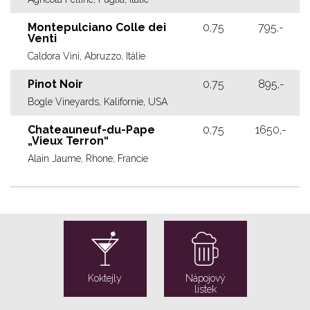
Montepulciano Colle dei
0,75
795,-
Venti
Caldora Vini, Abruzzo, Itálie
Pinot Noir
0,75
895,-
Bogle Vineyards, Kalifornie, USA
Chateauneuf-du-Pape
0,75
1650,-
„Vieux Terron“
Alain Jaume, Rhone, Francie
Koktejly
Nápojový
lístek