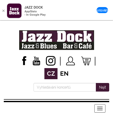
JAZZ DOCK
×
OTEVŘÍT
AppSisto
- In Google Play
CZ
EN
Najít
Menu