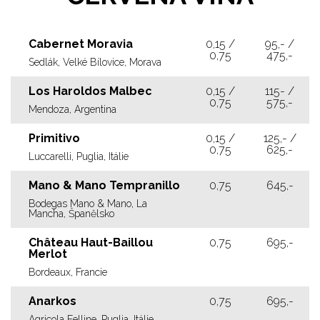
Cabernet Moravia
0,15 /
95,- /
0,75
475,-
Sedlák, Velké Bílovice, Morava
Los Haroldos Malbec
0,15 /
115- /
0,75
575,-
Mendoza, Argentina
Primitivo
0,15 /
125,- /
0,75
625,-
Luccarelli, Puglia, Itálie
Mano & Mano Tempranillo
0,75
645,-
Bodegas Mano & Mano, La
Mancha, Španělsko
Château Haut-Baillou
0,75
695,-
Merlot
Bordeaux, Francie
Anarkos
0,75
695,-
Agricola Felline, Puglia, Itálie