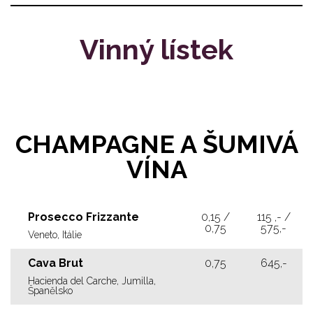
Vinný lístek
CHAMPAGNE A ŠUMIVÁ
VÍNA
Prosecco Frizzante
0,15 /
115 ,- /
0,75
575,-
Veneto, Itálie
Cava Brut
0,75
645,-
Hacienda del Carche, Jumilla,
Španělsko