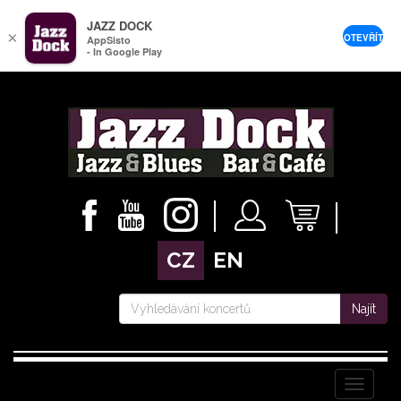
JAZZ DOCK
×
OTEVŘÍT
AppSisto
- In Google Play
CZ
EN
Najít
Menu