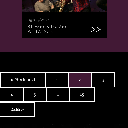
09/05/2024
Bill Evans & The Vans
Band All Stars
« Předchozí
1
2
3
4
5
…
15
Další »