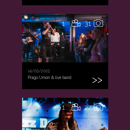
1
31
14/05/2025
Prago Union & live band
1
22