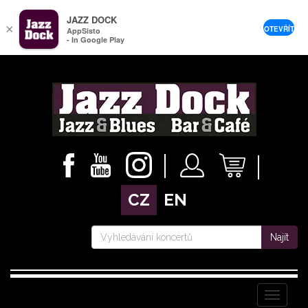
JAZZ DOCK
×
OTEVŘÍT
AppSisto
- In Google Play
CZ
EN
Najít
Menu