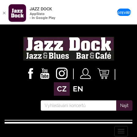
JAZZ DOCK
×
OTEVŘÍT
AppSisto
- In Google Play
CZ
EN
Najít
Menu