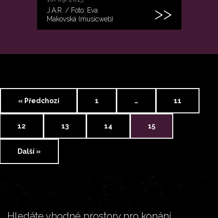
J.A.R. / Foto: Eva
Makovská (musicweb)
« Předchozí
1
…
11
12
13
14
15
Další »
Hledáte vhodné prostory pro konání