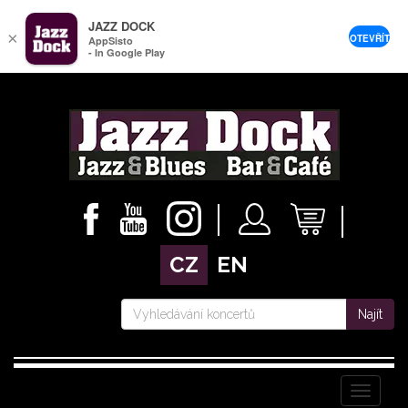
JAZZ DOCK
×
OTEVŘÍT
AppSisto
- In Google Play
CZ
EN
Najít
Menu