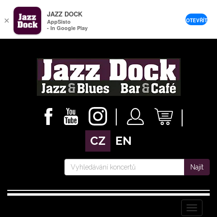
JAZZ DOCK
×
OTEVŘÍT
AppSisto
- In Google Play
CZ
EN
Najít
Menu