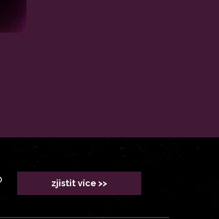
?
zjistit více >>