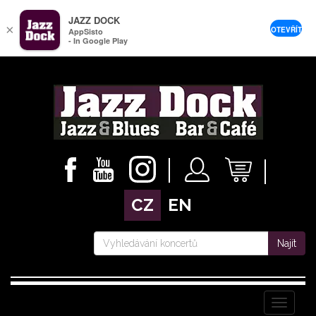
JAZZ DOCK
×
OTEVŘÍT
AppSisto
- In Google Play
CZ
EN
Najít
Menu