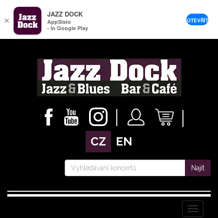
JAZZ DOCK
×
OTEVŘÍT
AppSisto
- In Google Play
CZ
EN
Najít
Menu