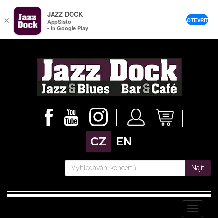
JAZZ DOCK
×
OTEVŘÍT
AppSisto
- In Google Play
CZ
EN
Najít
Menu