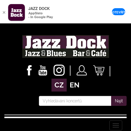
JAZZ DOCK
×
OTEVŘÍT
AppSisto
- In Google Play
CZ
EN
Najít
Menu