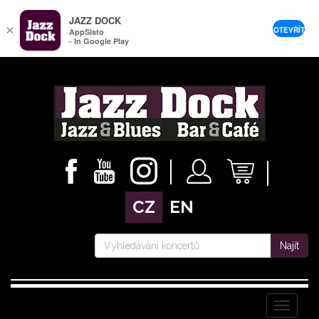
JAZZ DOCK
×
OTEVŘÍT
AppSisto
- In Google Play
CZ
EN
Najít
Menu