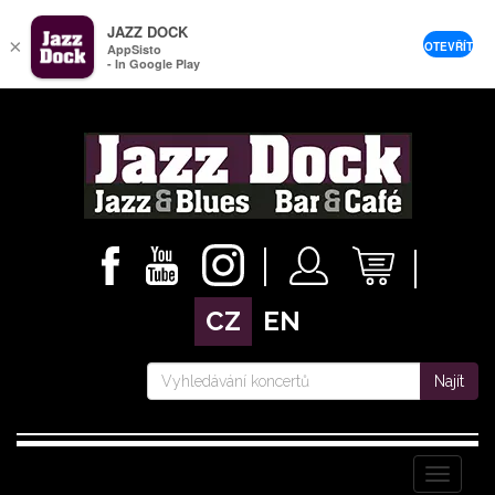
JAZZ DOCK
×
OTEVŘÍT
AppSisto
- In Google Play
CZ
EN
Najít
Menu