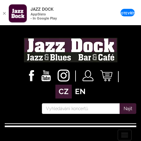
JAZZ DOCK
×
OTEVŘÍT
AppSisto
- In Google Play
CZ
EN
Najít
Menu