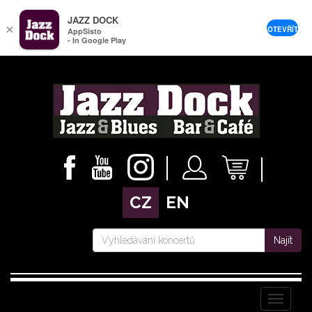
JAZZ DOCK
×
OTEVŘÍT
AppSisto
- In Google Play
CZ
EN
Najít
Menu