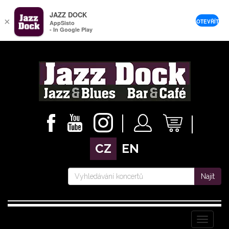
JAZZ DOCK
×
OTEVŘÍT
AppSisto
- In Google Play
CZ
EN
Najít
Menu