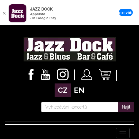
JAZZ DOCK
×
OTEVŘÍT
AppSisto
- In Google Play
CZ
EN
Najít
Menu