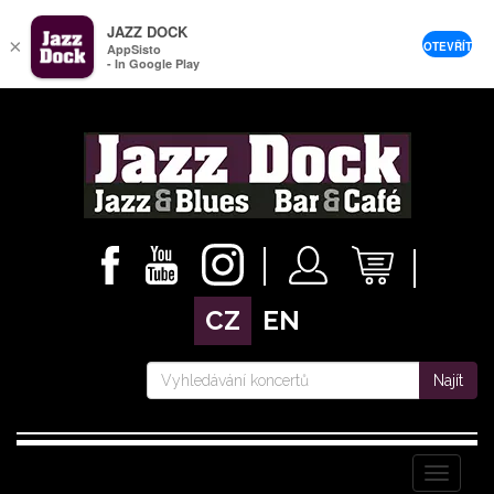
JAZZ DOCK
×
OTEVŘÍT
AppSisto
- In Google Play
CZ
EN
Najít
Menu