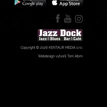
Copyright © 2026 KENTAUR MEDIA s.r.o.
Webdesign vytvořil Tom Atom