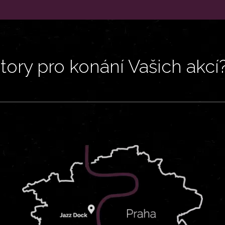
ory pro konání Vašich akcí