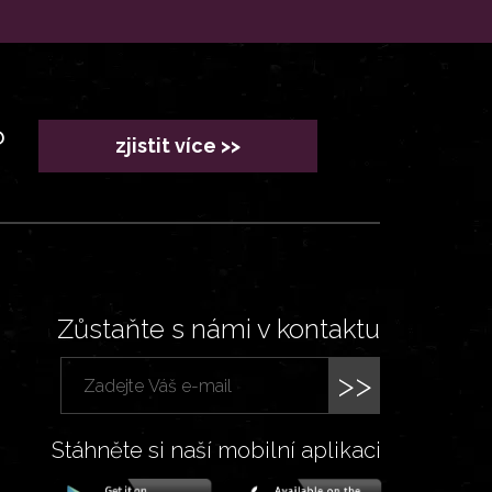
?
zjistit více >>
Zůstaňte s námi v kontaktu
>>
Stáhněte si naší mobilní aplikaci