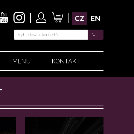
CZ
EN
Najít
MENU
KONTAKT
T