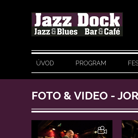
ÚVOD
PROGRAM
FE
FOTO & VIDEO - JO