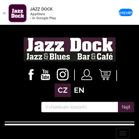
JAZZ DOCK
×
OTEVŘÍT
AppSisto
- In Google Play
CZ
EN
Najít
Menu