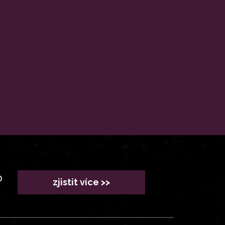
?
zjistit více >>