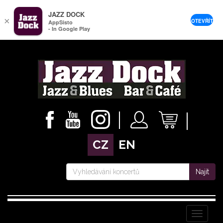
JAZZ DOCK
×
OTEVŘÍT
AppSisto
- In Google Play
CZ
EN
Najít
Menu