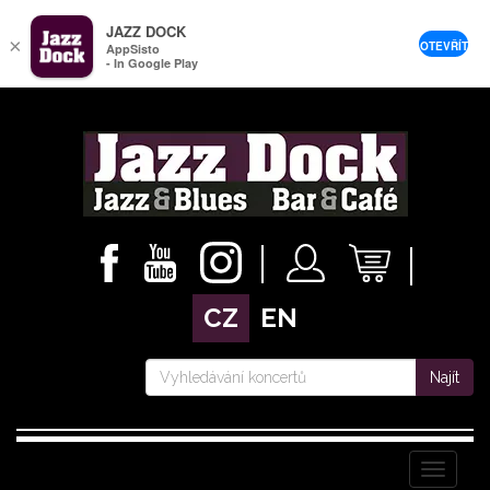
JAZZ DOCK
×
OTEVŘÍT
AppSisto
- In Google Play
CZ
EN
Najít
Menu