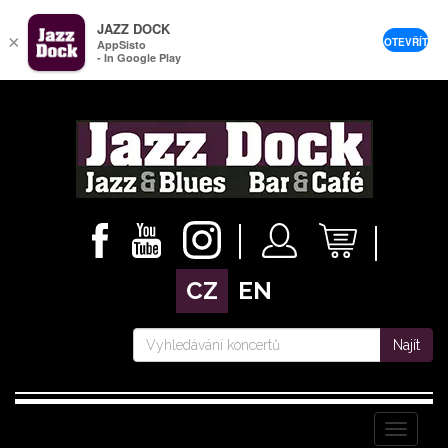
JAZZ DOCK
×
OTEVŘÍT
AppSisto
- In Google Play
CZ
EN
Najít
Menu