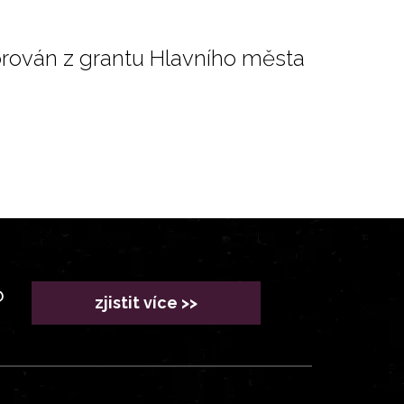
orován z grantu Hlavního města
?
zjistit více >>