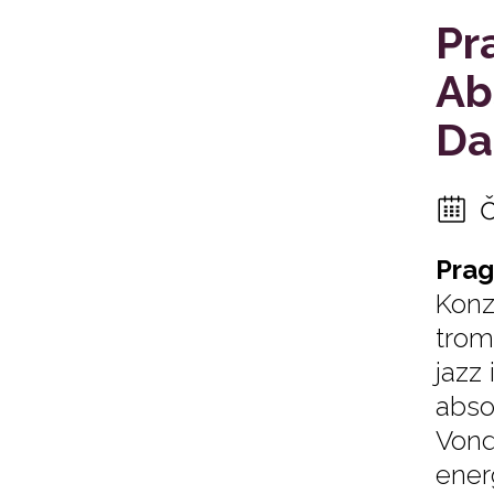
Pr
Ab
Da
Pra
Konz
trom
jazz
abso
Vond
ener