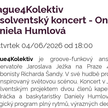
ague4Kolektiv
solventský koncert - O
niela Humlová
čtvrtek 04/06/2026 od 18:00
gue4Kolektiv
je groove-funkový an
ervatoře Jaroslava Ježka na Praze 
bonisty Richarda Šandy. V své hudbě pro
 inspirovaný světovou scénou. Koncert v
lventským projektem dvou členů kapel
ráčka a baskytaristky Daniely Humlov
gický program plný rytmů, výrazných dec