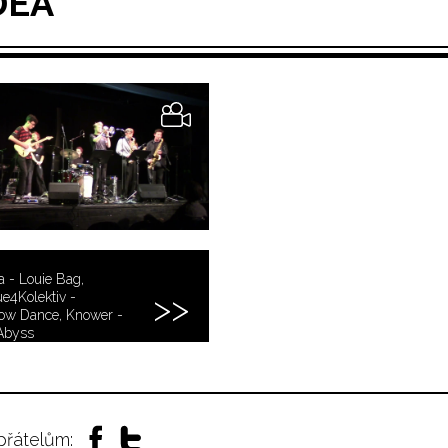
DEA
 - Louie Bag,
e4Kolektiv -
ow Dance, Knower -
Abyss
 přátelům: