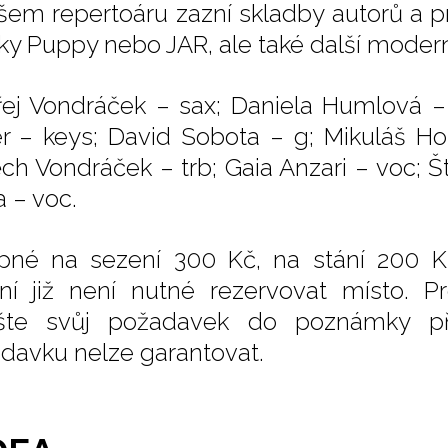
šem repertoáru zazní skladby autorů a pr
ky Puppy nebo JAR, ale také další moder
ej Vondráček – sax; Daniela Humlová – 
r – keys; David Sobota – g; Mikuláš Ho
ěch Vondráček – trb; Gaia Anzari – voc;
a – voc.
pné na sezení 300 Kč, na stání 200 K
ní již není nutné rezervovat místo. Pr
šte svůj požadavek do poznámky př
davku nelze garantovat.