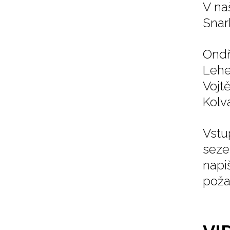
V na
Snar
Ondř
Lehe
Vojt
Kolv
Vstu
seze
napi
poža