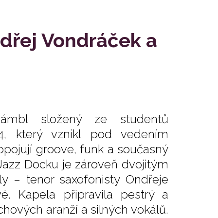
ndřej Vondráček a
sámbl složený ze studentů
4, který vznikl pod vedením
pojují groove, funk a současný
 Jazz Docku je zároveň dvojitým
y – tenor saxofonisty Ondřeje
é. Kapela připravila pestrý a
hových aranží a silných vokálů.