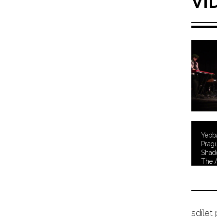
VI
Yebba
Pragu
Shad
The 
sdílet