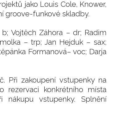
ojektů jako Louis Cole, Knower,
ní groove-funkové skladby.
b; Vojtěch Záhora – dr; Radim
molka – trp; Jan Hejduk – sax;
 Štěpánka Formanová– voc; Darja
č. Při zakoupení vstupenky na
o rezervaci konkrétního místa
i nákupu vstupenky. Splnění