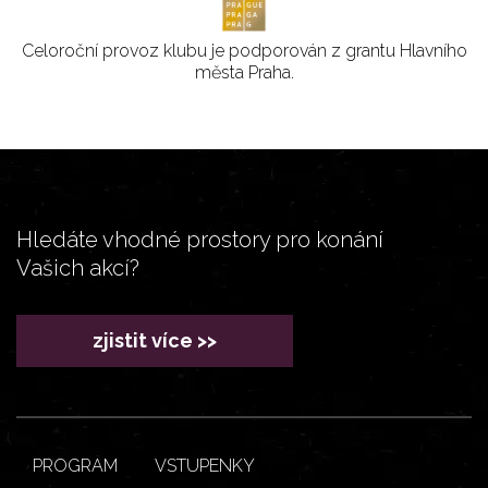
Celoroční provoz klubu je podporován z grantu Hlavního
města Praha.
Hledáte vhodné prostory pro konání
Vašich akcí?
zjistit více >>
PROGRAM
VSTUPENKY