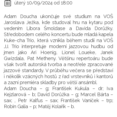
úterý 10/09/2024 od 18:00
Adam Doucha ukončuje své studium na VOŠ
Jaroslava Ježka, kde studoval hru na kytaru pod
vedením Libora Šmoldase a Davida Dorůžky.
Středobodem celého koncertu bude mladá kapela
Kuke-cha Trio, která vznikla během studií na VOŠ
JJ. Trio interpretuje moderní jazzovou hudbu od
jmen jako Ari Hoenig, Lionel Loueke, Janek
Gwizdala, Pat Metheny. Většinu repertoáru bude
však tvořit autorská tvorba a neotřele zpracované
jazzové standardy. V průběhu večera se představí
i několik vzácných hostů z řad vrstevníků i kantorů
a zazní premiéra skladby pro větší ansámbl.
Adam Doucha – g; František Kukula – dr; Iva
Kejzlarová – b; David Dorůžka – g; Marcel Bárta –
sax; , Petr Kalfus – sax; František Vaníček – trp;
Robin Galia – p; Matěj Kolařík – b.