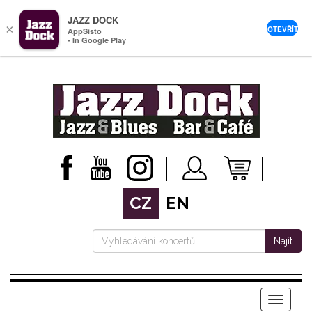
JAZZ DOCK
×
OTEVŘÍT
AppSisto
- In Google Play
CZ
EN
Najít
Menu