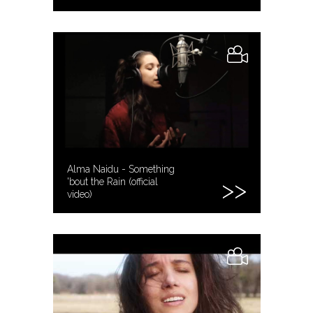
Alma Naidu - Something
'bout the Rain (official
video)