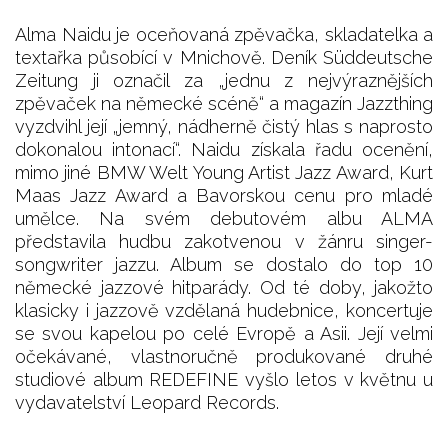
Alma Naidu je oceňovaná zpěvačka, skladatelka a
textařka působící v Mnichově. Deník Süddeutsche
Zeitung ji označil za „jednu z nejvýraznějších
zpěvaček na německé scéně“ a magazín Jazzthing
vyzdvihl její „jemný, nádherně čistý hlas s naprosto
dokonalou intonací“. Naidu získala řadu ocenění,
mimo jiné BMW Welt Young Artist Jazz Award, Kurt
Maas Jazz Award a Bavorskou cenu pro mladé
umělce. Na svém debutovém albu ALMA
představila hudbu zakotvenou v žánru singer-
songwriter jazzu. Album se dostalo do top 10
německé jazzové hitparády. Od té doby, jakožto
klasicky i jazzově vzdělaná hudebnice, koncertuje
se svou kapelou po celé Evropě a Asii. Její velmi
očekávané, vlastnoručně produkované druhé
studiové album REDEFINE vyšlo letos v květnu u
vydavatelství Leopard Records.