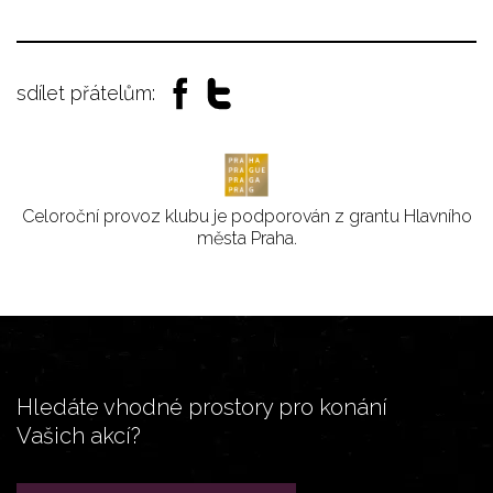
sdílet přátelům:
Celoroční provoz klubu je podporován z grantu Hlavního
města Praha.
Hledáte vhodné prostory pro konání
Vašich akcí?