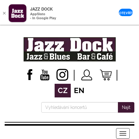
JAZZ DOCK
×
OTEVŘÍT
AppSisto
- In Google Play
CZ
EN
Najít
Menu