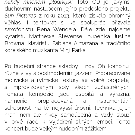
někdy mnohem plodnější.“
Toto CD je jakýmsi
duchovním nástupcem jejího předešlého projektu
Sun Pictures
z roku 2013, které získalo ohromný
věhlas. I tentokrát si ke spolupráci přizvala
saxofonistu Bena Wendela. Dále zde najdeme
kytaristu Matthewa Stevense, bubeníka Justina
Browna, klavíristu Fabiana Almazana a tradičního
korejského muzikanta Minji Parka.
Po hudební stránce skladby Lindy Oh kombinují
různé vlivy s postmoderním jazzem. Propracované
motivické a rytmické textury se volně proplétají
s improvizovaným sóly všech zúčastněných.
Témata kompozic jsou osobitá a výrazná,
harmonie propracovaná a instrumentální
schopnosti na té nejvyšší úrovni. Technika jejich
hraní není ale nikdy samoúčelná a vždy slouží
v prvé řadě k vyjádření silných emocí. Tento
koncert bude velkým hudebním zážitkem!