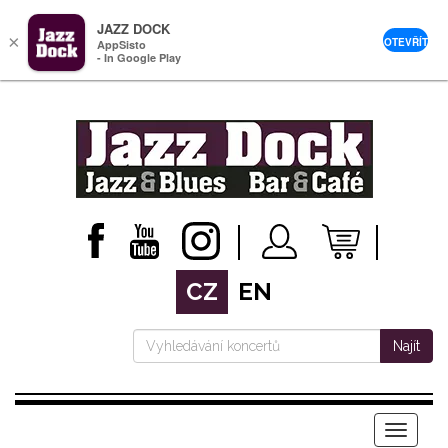
JAZZ DOCK
×
OTEVŘÍT
AppSisto
- In Google Play
CZ
EN
Najít
Menu