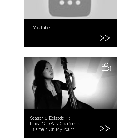
- YouTube
Season 1, Episode 4 :
Linda Oh (Bass) performs
"Blame It On My Youth"