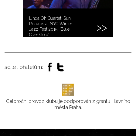
Linda Oh Quartet: Sun
Pictures at NYC Winter
Jazz Fest 2015: "Blue
Over Gold"
sdílet přátelům:
Celoroční provoz klubu je podporován z grantu Hlavního
města Praha.