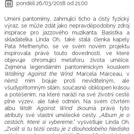
pondělí 26/03/2018 od 21:00
Umění pantomimy, zahrnující ticho a čistý fyzický
výraz, se může zdát jako nepravděpodobný zdroj
inspirace pro jazzového muzikanta. Basistka a
skladatelka Linda Oh, také stálá členka kapely
Pata Methenyho, se ve svém novém projektu
inspirovala právě touto dovedností, ve které
objevuje ohromující metaforu života umělce.
Zejména legendárním pantomimickým kouskem
Walking Against the Wind
Marcela Marceau, v
němž mim bojuje proti neviditelným, ale
všudypřítomným silám, současně obklopen krásou
a potěšením, na které naráží na své životní cestě
plné výzev, ale také odměn. Na svém čtvrtém
albu
Walk Against Wind
zkoumá právě tyto
atributy své vlastní umělecké cesty.
„Album je o
cestách, které si vybereme,”
vysvětluje Linda Oh.
„Zvolit si tu těžší cestu je z dlouhodobého hlediska