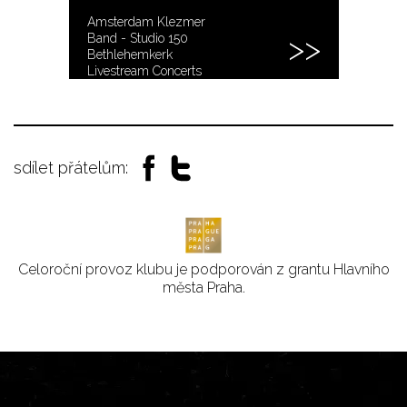
Amsterdam Klezmer
Band - Studio 150
Bethlehemkerk
Livestream Concerts
sdílet přátelům:
Celoroční provoz klubu je podporován z grantu Hlavního
města Praha.