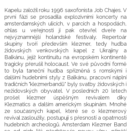
Kapelu založil roku 1996 saxofonista Job Chajes. V
první fázi se prosadila explozivními koncerty na
amsterdamských ulicích, v parcích a hospodách,
ohlas u veřejnosti jí pak otevřel dveře na
nejvýznamnější holandské festivaly. Repertoár
skupiny tvoří především klezmer, tedy hudba
židovských venkovských kapel z Ukrajiny a
Balkánu, jejíž kontinuitu na evropském kontinentě
tragicky přerušil holocaust. Ve své původní formě
to byla taneční hudba spřízněná s romskými i
dalšími hudebními styly z Balkánu, pracovní náplní
tradičních "klezmerbandů" byly svatby židovských i
nežidovských obyvatel. V posledních 20 letech
prošel klezmer úspěšným revivalem díky
Klezmatics a dalším americkým skupinám. Mnohé
ze současných kapel, které se o klezmerový
revival zasloužily, postupují s přesností a opatrností
hudebních archeologů. Amsterdam Klezmer Band