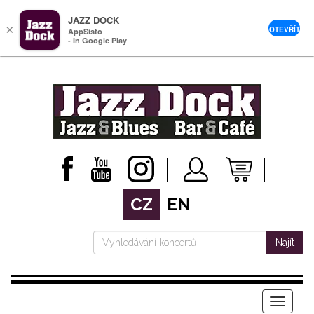
JAZZ DOCK
×
OTEVŘÍT
AppSisto
- In Google Play
CZ
EN
Najít
Menu