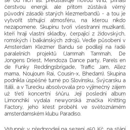
se od nich liší: představuje novou vlnu, přináší
čerstvou energii, ale přitom zůstává věrný
původní zásadě starých klezmerbandů - a tou je
vytvořit strhující atmosféru, na kterou nikdo
nezapomene. Skupinu tvoří všestranní muzikanti,
kteří hrají vlastní skladby, čerpající z židovských,
romských i balkánských zdrojů. Vedle působení v
Amsterdam Klezmer Bandu se podílejí na řadě
paralelních projektů (Jammah Tammah, De
Jongens Driest, Mendoza Dance party, Parels en
de Funky Reddingsbrigade, Traffic Jam, Allez
mama, Noujoum Rai, Cousin-x, Bhedam). Skupina
podnikla úspěšné turné po Slovinsku, Švýcarsku a
Itálii, a v Turecku absolvovala pro výjimečný zájem
už třetí koncertní šňůru. Její poslední album
Limonchiki vydala newyorská značka Knitting
Factory, jeho křest proběhl ve světoznámém
amsterdamském klubu Paradiso.
Vstupné: v předprodeji na sezení 450 Kč, na stání