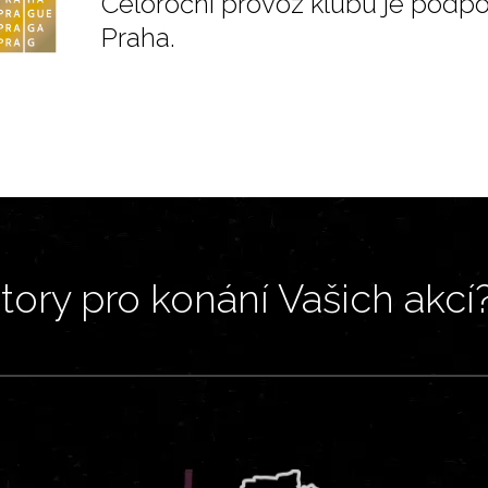
Celoroční provoz klubu je podp
Praha.
ory pro konání Vašich akcí