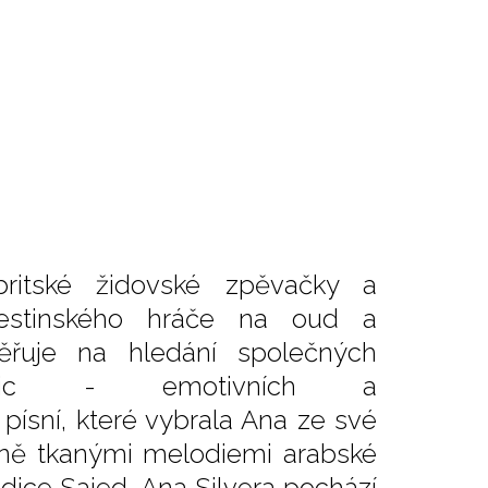
ritské židovské zpěvačky a
alestinského hráče na oud a
ěřuje na hledání společných
tradic - emotivních a
písní, které vybrala Ana ze své
mně tkanými melodiemi arabské
adice Saied. Ana Silvera pochází