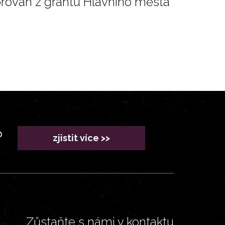
orován z grantu Hlavního města
?
zjistit více >>
Zůstaňte s námi v kontaktu