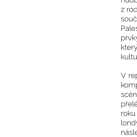
z ro
souč
Pale
prvk
kter
kult
V re
komp
scén
přel
roku
lon
násl