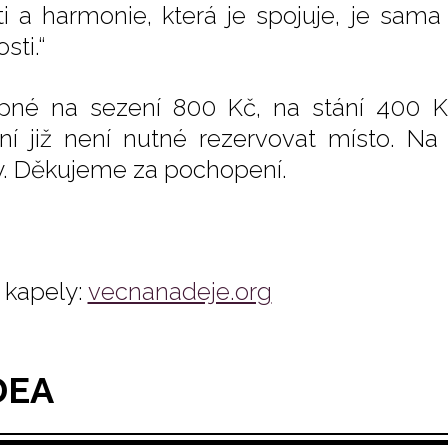
šti a harmonie, která je spojuje, je sa
osti.“
pné na sezení 800 Kč, na stání 400 K
ní již není nutné rezervovat místo. Na
y. Děkujeme za pochopení.
kapely:
vecnanadeje.org
DEA