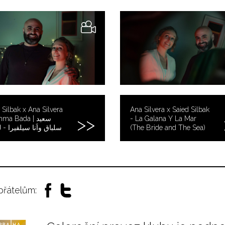
 Silbak x Ana Silvera
Ana Silvera x Saied Silbak
a Bada | سعيد
- La Galana Y La Mar
سلباق واَنا سيلفيرا - ل
(The Bride and The Sea)
 přátelům: