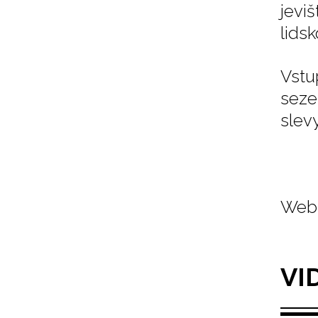
jevi
lidsk
Vstu
seze
slev
Web 
VI