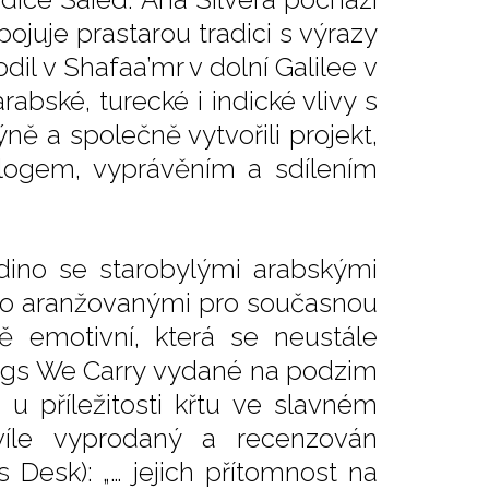
pojuje prastarou tradici s výrazy
il v Shafaa’mr v dolní Galilee v
abské, turecké i indické vlivy s
ě a společně vytvořili projekt,
ialogem, vyprávěním a sdílením
Ladino se starobylými arabskými
o aranžovanými pro současnou
ě emotivní, která se neustále
ongs We Carry vydané na podzim
 u příležitosti křtu ve slavném
íle vyprodaný a recenzován
 Desk): „… jejich přítomnost na