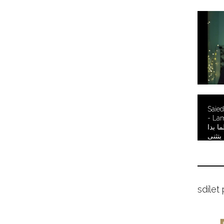
Saied
- Lamm
ما بدا
يتثنى
sdílet