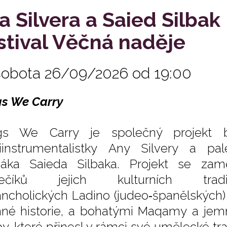
a Silvera a Saied Silbak
stival Věčná naděje
sobota 26/09/2026 od 19:00
s We Carry
gs We Carry je společný projekt b
iinstrumentalistky Any Silvery a p
áka Saieda Silbaka. Projekt se zam
sečíků jejich kulturních 
ncholických Ladino (judeo‑španělských) 
nné historie, a bohatými Maqamy a je
y, které přinesl v rámci své umělecké tr