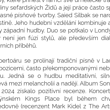
diny sefardských Židů a její práce často s
asné písňové tvorby. Saied Silbak se narod
stině. Jeho hudební vzdělání kombinuje ar
y západní hudby. Duo se potkalo v Londýn
ý není jen fúzí stylů, ale především d
urních příběhů.
pertoáru se prolínají tradiční písně v 
ozicemi, často překomponovanými neb
u. Jedná se o hudbu meditativní, siln
évá mezi melancholií a nadějí. Album S
 2024 získalo pozitivní recenze. Koncert
dýnském Kings Place byl během chv
edovně (recenzent Mark Kidel z The Arts