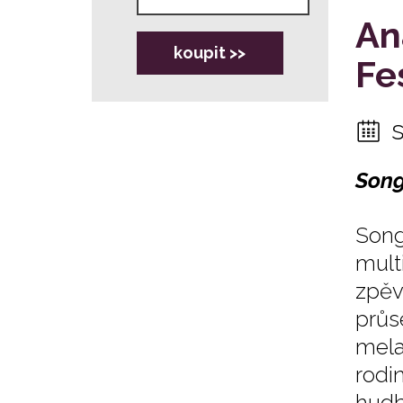
An
koupit >>
Fe
Song
Son
mult
zpěv
prů
mela
rodi
hudb