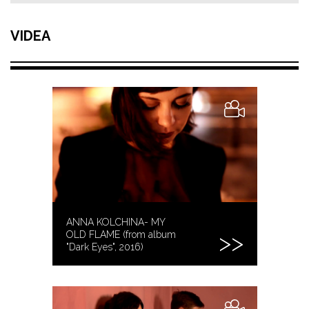
VIDEA
ANNA KOLCHINA- MY
OLD FLAME (from album
"Dark Eyes", 2016)