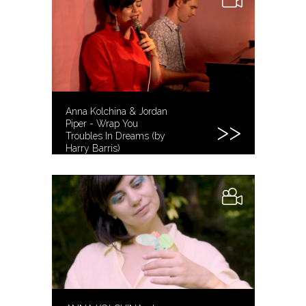
Anna Kolchina & Jordan
Piper - Wrap You
Troubles In Dreams (by
Harry Barris)