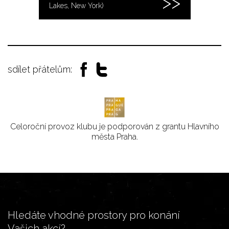
Lakes, New York)
sdílet přátelům:
Celoroční provoz klubu je podporován z grantu Hlavního
města Praha.
Hledáte vhodné prostory pro konání
Vašich akcí?