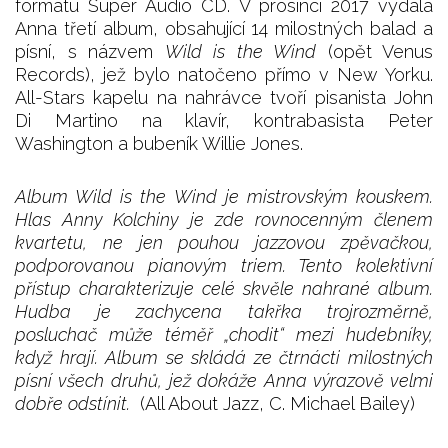
formátu Super Audio CD. V prosinci 2017 vydala
Anna třetí album, obsahující 14 milostných balad a
písní, s názvem
Wild is the Wind
(opět Venus
Records), jež bylo natočeno přímo v New Yorku.
All-Stars kapelu na nahrávce tvoří pisanista John
Di Martino na klavír, kontrabasista Peter
Washington a bubeník Willie Jones.
Album Wild is the Wind je mistrovským kouskem.
Hlas Anny Kolchiny je zde rovnocenným členem
kvartetu, ne jen pouhou jazzovou zpěvačkou,
podporovanou pianovým triem. Tento kolektivní
přístup charakterizuje celé skvěle nahrané album.
Hudba je zachycena takřka trojrozměrně,
posluchač může téměř „chodit“ mezi hudebníky,
když hrají. Album se skládá ze čtrnácti milostných
písní všech druhů, jež dokáže Anna výrazově velmi
dobře odstínit.
(All About Jazz, C. Michael Bailey)