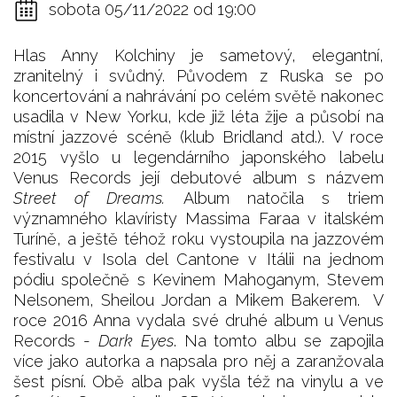
sobota 05/11/2022 od 19:00
Hlas Anny Kolchiny je sametový, elegantní,
zranitelný i svůdný. Původem z Ruska se po
koncertování a nahrávání po celém světě nakonec
usadila v New Yorku, kde již léta žije a působí na
místní jazzové scéně (klub Bridland atd.). V roce
2015 vyšlo u legendárního japonského labelu
Venus Records její debutové album s názvem
Street of Dreams.
Album natočila s triem
významného klavíristy Massima Faraa v italském
Turíně, a ještě téhož roku vystoupila na jazzovém
festivalu v Isola del Cantone v Itálii na jednom
pódiu společně s Kevinem Mahoganym, Stevem
Nelsonem, Sheilou Jordan a Mikem Bakerem. V
roce 2016 Anna vydala své druhé album u Venus
Records -
Dark Eyes
. Na tomto albu se zapojila
více jako autorka a napsala pro něj a zaranžovala
šest písní. Obě alba pak vyšla též na vinylu a ve