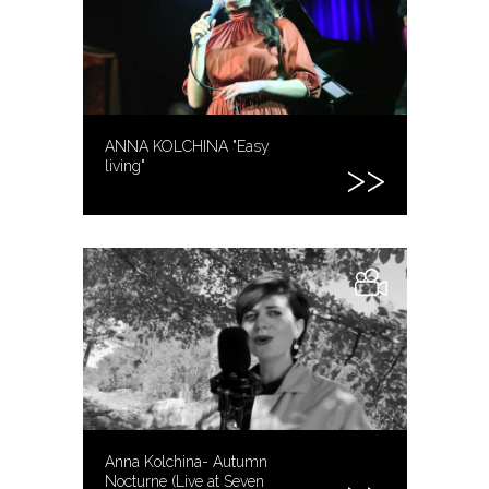
ANNA KOLCHINA "Easy
living"
Anna Kolchina- Autumn
Nocturne (Live at Seven