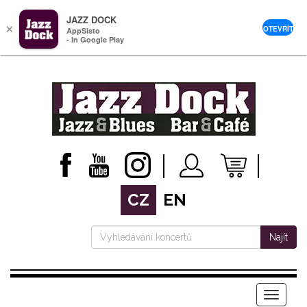
JAZZ DOCK
×
OTEVŘÍT
AppSisto
- In Google Play
CZ
EN
Najít
Menu