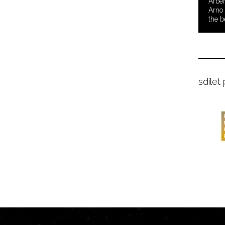
Arbe
Arno 
the b
sdílet