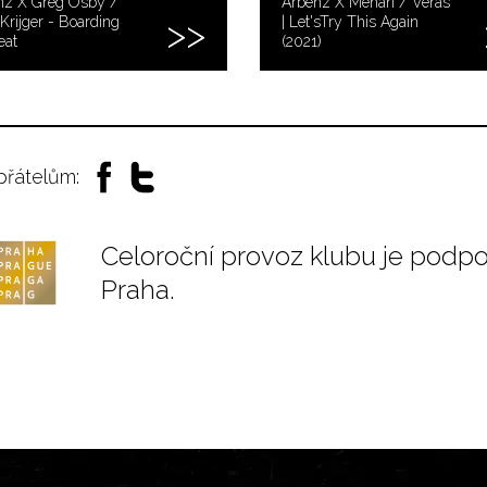
nz X Greg Osby /
Arbenz X Mehari / Veras
Krijger - Boarding
| Let'sTry This Again
eat
(2021)
 přátelům:
Celoroční provoz klubu je podp
Praha.