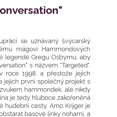
Conversation"
lupráci se uznávaný švýcarský
ndskému mágovi Hammondových
ové legendě Gregu Osbymu, aby
ersation" s názvem "Targeted".
 roce 1998, a přestože jejich
je jejich první společný projekt s
se zvukem hammondek, ale nikdy
pina je tedy hluboce zakořeněná
é hudební cesty. Arno Krijger je
 obstarat basové linky nohami, a