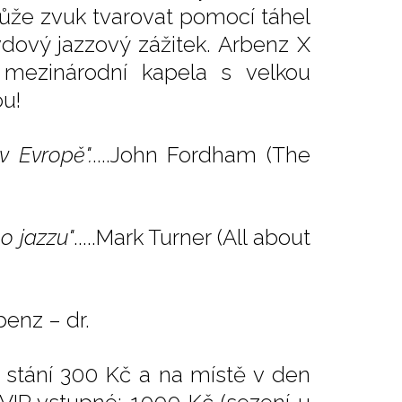
může zvuk tvarovat pomocí táhel
vdový jazzový zážitek. Arbenz X
á mezinárodní kapela s velkou
ou!
v Evropě".
....John Fordham (The
o jazzu"
.....Mark Turner (All about
benz – dr.
 stání 300 Kč a na místě v den