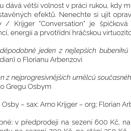
u dává větší volnost v práci rukou, kdy 
stavěných efektů. Nenechte si ujít opra
 / Krijger "Conversation" je špičkov
cí, energií a prvotřídní hráčskou virtuozit
vděpodobně jeden z nejlepších bubeníků 
dian) o Florianu Arbenzovi
en z nejprogresivnějších umělců současnéh
) o Gregu Osbym
Osby – sax; Arno Krijger – org; Florian Ar
pné: v předprodeji na sezení 600 Kč, na