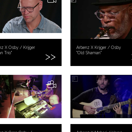
z X Osby / Krijger
Arbenz X Krijger / Osby
n Trio"
"Old Shaman"