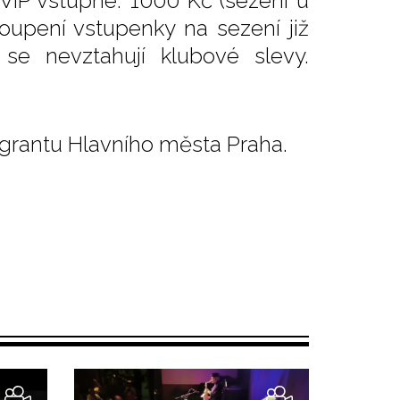
 VIP vstupné: 1000 Kč (sezení u
oupení vstupenky na sezení již
se nevztahují klubové slevy.
grantu Hlavního města Praha.