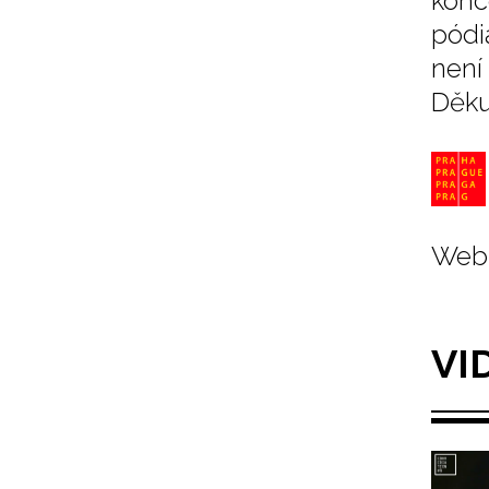
konc
pódi
není
Děku
Web 
VI