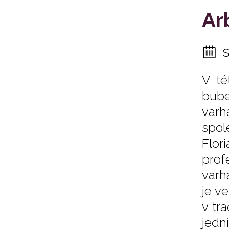
Ar
V té
bube
varh
spol
Flor
profe
varh
je v
v tr
jedn