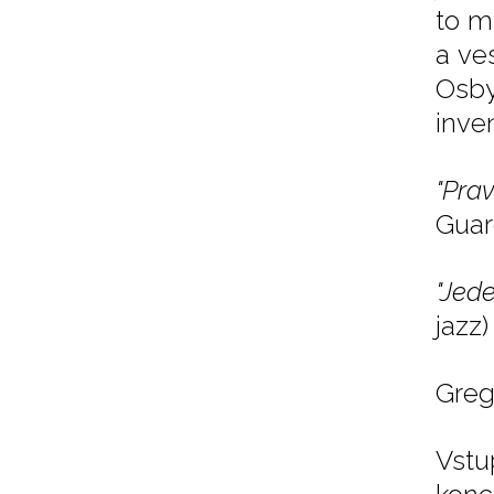
to m
a ve
Osby
inven
"Pra
Guar
"Jed
jazz
Greg 
Vstu