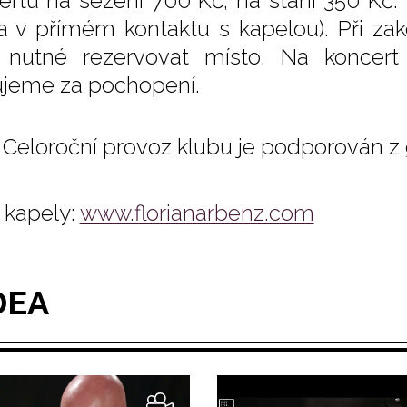
ertu na sezení 700 Kč, na stání 350 Kč.
a v přímém kontaktu s kapelou). Při zak
 nutné rezervovat místo. Na koncert 
jeme za pochopení.
Celoroční provoz klubu je podporován z 
kapely:
www.florianarbenz.com
DEA