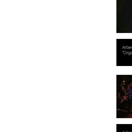
Arben
"Orga