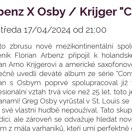
benz X Osby / Krijger "
středa 17/04/2024 od 21:00
to zbrusu nové mezikontinentální spo
ník Florian Arbenz připojil k hola
an Arno Krijgerovi a americké saxofon
ečně uvedli deváté album ze série "Conv
ian s Osbym poprvé spolupracoval již v
sionální vztah trvá více než 25 let, toto 
anami! Greg Osby vyrůstal v St. Louis 
e své vlastní hudbě nepoužíval. Tato sku
adici, ale zároveň se odvažuje hledat nov
ím z mála varhaníků, kteří umí perfektně