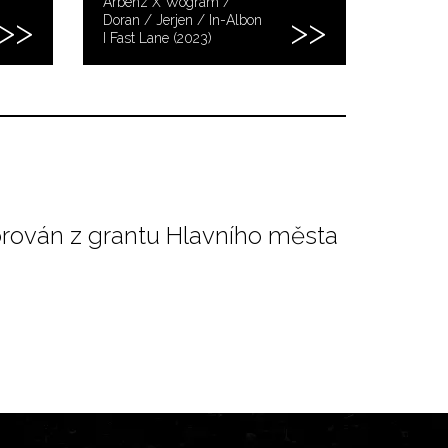
Arbenz X Wogram /
Doran / Jerjen / In-Albon
I Fast Lane (2023)
orován z grantu Hlavního města