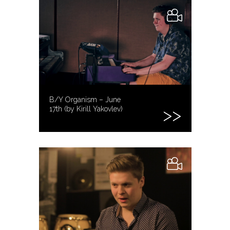
B/Y Organism – June
17th (by Kirill Yakovlev)