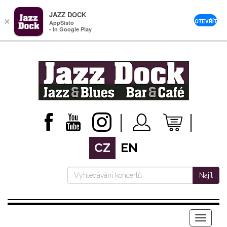
JAZZ DOCK
×
OTEVŘÍT
AppSisto
- In Google Play
CZ
EN
Najít
Menu