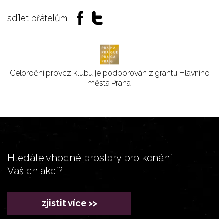
sdílet přátelům:
Celoroční provoz klubu je podporován z grantu Hlavního
města Praha.
Hledáte vhodné prostory pro konání
Vašich akcí?
zjistit více >>