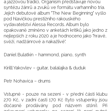
a jazzovou tradicí, Organism představuje novou
syntézu žánrů a zvuků ve formátu varhanního tria.
Jejich debutové album "The New Beginning" vyšlo
pod hlavičkou prestižního rakouského
vydavatelství Alessa Records. Album bylo
opakovaně zmíněno v anketách kritiků jako jedno z
nejlepších z roku 2020 a je hodnoceno jako "hravé,
svěží, nadžánrové a nakažlivé".
Daniel Bulatkin – hammond, piano, synth
Kirilll Yakovlev – guitar, balalajka & duduk
Petr Nohavica – drums
Vstupné - pouze na sezení - v přední části klubu
270 Kč, v zadní časti 170 Kč (tyto vstupenky jsou
dočasně prodávány pod názvem
stání
). Při