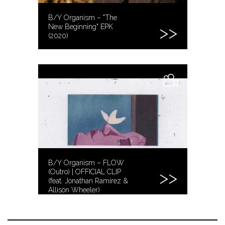
B/Y Organism – "The
New Beginning" EPK
(2020)
B/Y Organism – FLOW
(Outro) | OFFICIAL CLIP
(feat. Jonathan Ramirez &
Allison Wheeler)