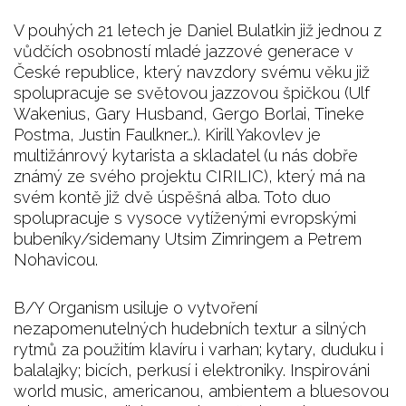
V pouhých 21 letech je Daniel Bulatkin již jednou z
vůdčích osobností mladé jazzové generace v
České republice, který navzdory svému věku již
spolupracuje se světovou jazzovou špičkou (Ulf
Wakenius, Gary Husband, Gergo Borlai, Tineke
Postma, Justin Faulkner…). Kirill Yakovlev je
multižánrový kytarista a skladatel (u nás dobře
známý ze svého projektu CIRILIC), který má na
svém kontě již dvě úspěšná alba. Toto duo
spolupracuje s vysoce vytíženými evropskými
bubeníky/sidemany Utsim Zimringem a Petrem
Nohavicou.
B/Y Organism usiluje o vytvoření
nezapomenutelných hudebních textur a silných
rytmů za použitím klavíru i varhan; kytary, duduku i
balalajky; bicích, perkusí i elektroniky. Inspirováni
world music, americanou, ambientem a bluesovou