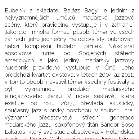
Bubeník a skladatel Balázs Bágyi je jedním z
nejvýznamnějších umělců maďarské jazzové
scény, který pravidelně vystupuje i v zahraničí.
Jako člen mnoha formací působí téměř ve všech
žánrech, jeho jedinečný melodický styl bubnování
nabízí komplexní hudební zážitek. Několikrát
absolvoval turné po Spojených státech
amerických a jako jediný maďarský jazzový
hudebník pravidelně vystupuje v Číně. Jeho
předchozí kvartet existoval v letech 2004 až 2011,
v tomto období navštívil téměř všechny festivaly a
byl významnou produkcí maďarského
etnojazzového žánru. V nové sestavě, která
existuje od roku 2013, převládá akustický,
současný jazz s prvky postbopu. V souboru hrají
významní představitelé střední generace
maďarského jazzu: saxofonový titán Sándor Soso
Lakatos, který svá studia absolvoval v Holandsku,
klavírista Dezső Oláh, držitel ceny Junior Prima,