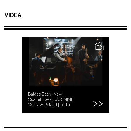
VIDEA
Balázs Bágyi New
Quartet live at JASSMINE
Warsaw, Poland | part 1