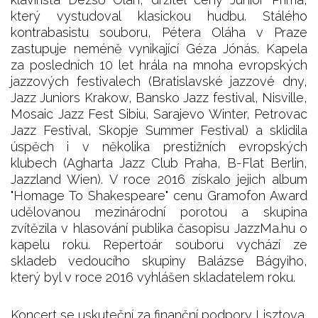
který vystudoval klasickou hudbu. Stálého
kontrabasistu souboru, Pétera Oláha v Praze
zastupuje neméně vynikající Géza Jónás. Kapela
za posledních 10 let hrála na mnoha evropských
jazzových festivalech (Bratislavské jazzové dny,
Jazz Juniors Krakow, Bansko Jazz festival, Nisville,
Mosaic Jazz Fest Sibiu, Sarajevo Winter, Petrovac
Jazz Festival, Skopje Summer Festival) a sklidila
úspěch i v několika prestižních evropských
klubech (Agharta Jazz Club Praha, B-Flat Berlin,
Jazzland Wien). V roce 2016 získalo jejich album
"Homage To Shakespeare" cenu Gramofon Award
udělovanou mezinárodní porotou a skupina
zvítězila v hlasování publika časopisu JazzMa.hu o
kapelu roku. Repertoár souboru vychází ze
skladeb vedoucího skupiny Balázse Bágyiho,
který byl v roce 2016 vyhlášen skladatelem roku.
Koncert se uskuteční za finanční podpory Lisztova