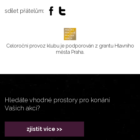
sdílet přátelům:
Celoroční provoz klubu je podporován z grantu Hlavního
města Praha.
Hledáte vhodné prostory pro konání
Vašich akcí?
zjistit více >>