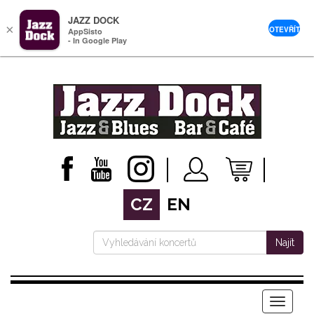
JAZZ DOCK
×
OTEVŘÍT
AppSisto
- In Google Play
CZ
EN
Najít
Menu