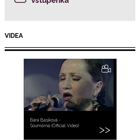
vstupenka
VIDEA
Bára Basiková -
Souměrná (Official Video)