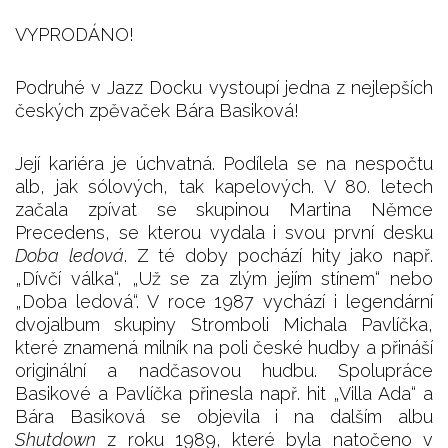
VYPRODÁNO!
Podruhé v Jazz Docku vystoupí jedna z nejlepších
českých zpěvaček Bára Basiková!
Její kariéra je úchvatná. Podílela se na nespočtu
alb, jak sólových, tak kapelových. V 80. letech
začala zpívat se skupinou Martina Němce
Precedens, se kterou vydala i svou první desku
Doba ledová
. Z té doby pochází hity jako např.
„Dívčí válka“, „Už se za zlým jejím stínem“ nebo
„Doba ledová“. V roce 1987 vychází i legendární
dvojalbum skupiny Stromboli Michala Pavlíčka,
které znamená milník na poli české hudby a přináší
originální a nadčasovou hudbu. Spolupráce
Basikové a Pavlíčka přinesla např. hit „Villa Ada“ a
Bára Basiková se objevila i na dalším albu
Shutdown
z roku 1989, které byla natočeno v