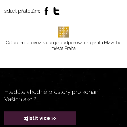
sdílet přátelům:
Celoroční provoz klubu je podporován z grantu Hlavního
města Praha.
Hledáte vhodné prostory pro konání
Vašich akcí?
zjistit více >>