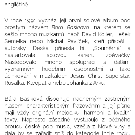
angličtině.
V roce 1991 vychází její první sólové album pod
prostým názvem
Bára Basiková
, na kterém se
sešlo mnoho muzikantů, např. David Koller, Lešek
Semelka nebo Michal Pavlíček, kteří přispěli i
autorsky. Deska přinesla hit „Souměrná“ a
nastartovala sólovou kariéru zpěvačky.
Následovalo mnoho spoluprací s dalšími
významnými hudebními osobnostmi a také
účinkování v muzikálech Jesus Christ Superstar,
Rusalka, Kleopatra nebo Johanka z Arku.
Bára Basiková disponuje nádherným zastřeným
hlasem, charakteristickým frázováním a její písně
mají vždy originální melodiku, harmonii a kvalitní
texty. Naprosto zásadně vystupuje z běžného
proudu české pop music, vzešla z Nové vlny a
dala by se zařadit spíš do kategorie Indie rocku