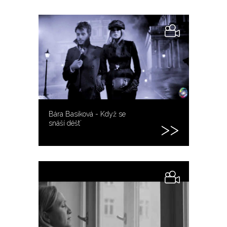
Bára Basiková - Když se
snáší déšt´