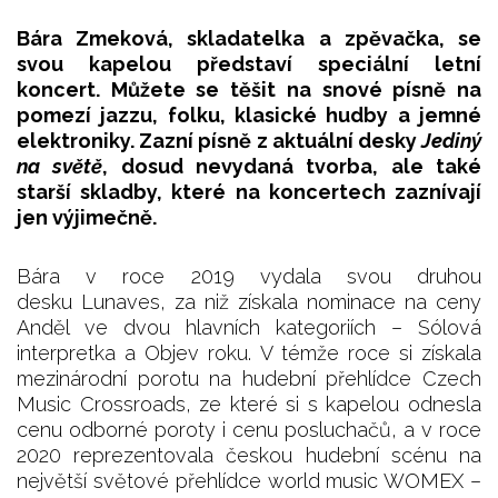
Bára Zmeková, skladatelka a zpěvačka, se
svou kapelou představí speciální letní
koncert. Můžete se těšit na snové písně na
pomezí jazzu, folku, klasické hudby a jemné
elektroniky. Zazní písně z aktuální desky
Jediný
na světě
, dosud nevydaná tvorba, ale také
starší skladby, které na koncertech zaznívají
jen výjimečně.
Bára v roce 2019 vydala svou druhou
desku Lunaves, za niž získala nominace na ceny
Anděl ve dvou hlavních kategoriích – Sólová
interpretka a Objev roku. V témže roce si získala
mezinárodní porotu na hudební přehlídce Czech
Music Crossroads, ze které si s kapelou odnesla
cenu odborné poroty i cenu posluchačů, a v roce
2020 reprezentovala českou hudební scénu na
největší světové přehlídce world music WOMEX –