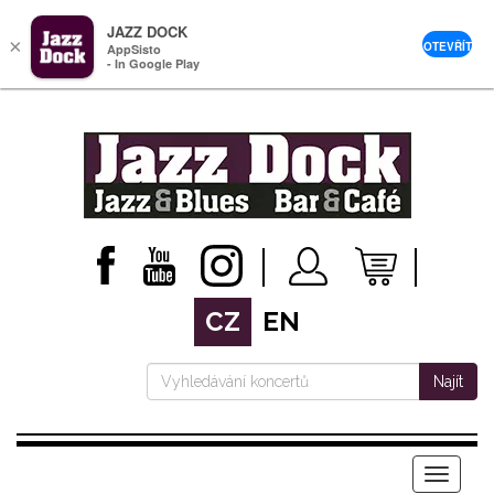
JAZZ DOCK
×
OTEVŘÍT
AppSisto
- In Google Play
CZ
EN
Najít
Menu