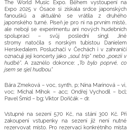
The World Music Expo. Během vystoupení na
Expo 2025 v Ósace si získala srdce japonských
fanoušků a aktuálně se vrátila z druhého
japonského turné. Píseň je pro ni na prvním místě,
ale nebojí se experimentu ani nových hudebních
spoluprací – svůj poslední singl Jiné
stromy natočila s norským tubistou Danielem
Herskedalem. Posluchači v Čechách i v zahraničí
označují její koncerty jako
„soul trip“ nebo „poezii v
hudbě“
. A zaznělo dokonce:
„To bylo poprvé, co
jsem se sjel hudbou.“
Bára Zmeková – voc, synth, p; Nina Marinová – vi,
voc; Michal Mihok – acc; Ondřej Vychodil – bcl;
Pavel Šmíd – bg; Viktor Dořičák – dr.
Vstupné na sezení 570 Kč, na stání 300 Kč. Při
zakoupení vstupenky na sezení již není nutné
rezervovat místo. Pro rezervaci konkrétního místa