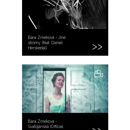
Bára Zmeková - Jiné
stromy (feat. Daniel
Herskedal)
Bára Zmeková -
Svatojánská (Official