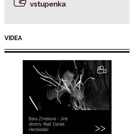
vstupenka
VIDEA
Bára Zmeková - Jiné
stromy (feat. Daniel
Herskedal)