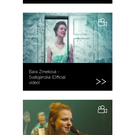
Bára Zmeková -
Svatojánská (Official
video)