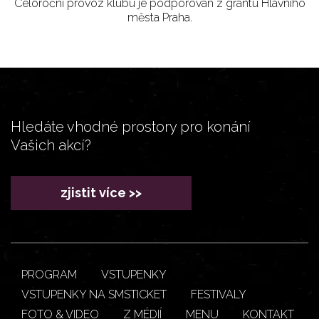
Celoroční provoz klubu je podporován z grantu Hlavního
města Praha.
Hledáte vhodné prostory pro konání
Vašich akcí?
zjistit více >>
PROGRAM
VSTUPENKY
VSTUPENKY NA SMSTICKET
FESTIVALY
FOTO & VIDEO
Z MÉDIÍ
MENU
KONTAKT