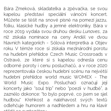
Bára Zmeková, skladatelka a zpěvačka, se svou
kapelou představí speciální vánoční koncert.
Můžete se těšit na snové písně na pomezí jazzu,
folku, klasické hudby a jemné elektroniky. Bára v
roce 2019 vydala svou druhou desku
Lunaves
, za
níž získala nominace na ceny Anděl ve dvou
hlavních kategoriích - Sólová interpretka a Objev
roku. V témže roce si získala mezinárodní porotu
na hudební přehlídce Czech Music Crossroads v
Ostravě, ze které si s kapelou odnesla cenu
odborné poroty i cenu posluchačů, a v roce 2020
reprezentovala českou hudební scénu na největší
hudební přehlídce world music WOMEX - The
World Music Expo. Posluchači označují její
koncerty jako “soul trip” nebo “poezii v hudbě”, a
zaznělo dokonce: "to bylo poprvé, co jsem se sjel
hudbou." Křehkost a naléhavost svých textů
odlehčuje humorem a nadhledem a hru na klavír