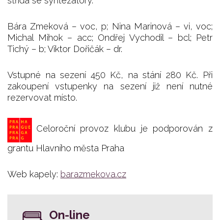
střídá se syntezátory.
Bára Zmeková – voc, p; Nina Marinová – vi, voc;
Michal Mihok – acc; Ondřej Vychodil – bcl; Petr
Tichý – b; Viktor Dořičák – dr.
Vstupné na sezení 450 Kč, na stání 280 Kč. Při
zakoupení vstupenky na sezení již není nutné
rezervovat místo.
Celoroční provoz klubu je podporován z
grantu Hlavního města Praha
Web kapely:
barazmekova.cz
On-line