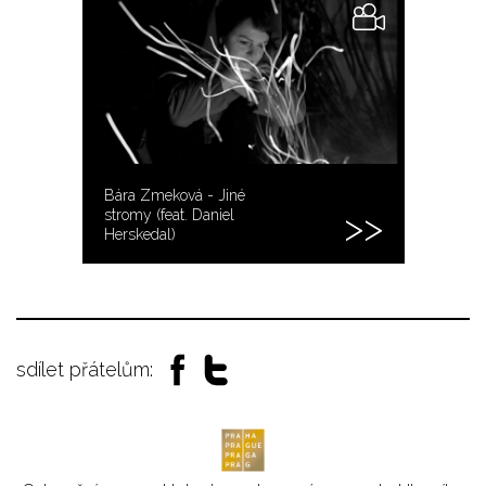
Bára Zmeková - Jiné
stromy (feat. Daniel
Herskedal)
sdílet přátelům: