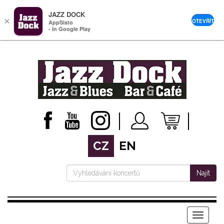
JAZZ DOCK
×
OTEVŘÍT
AppSisto
- In Google Play
CZ
EN
Najít
Menu