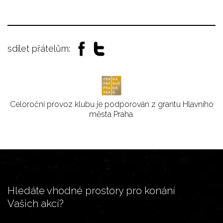
sdílet přátelům:
Celoroční provoz klubu je podporován z grantu Hlavního
města Praha.
Hledáte vhodné prostory pro konání
Vašich akcí?