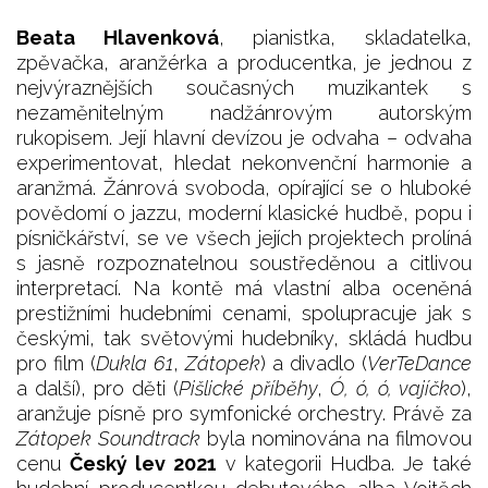
Beata Hlavenková
, pianistka, skladatelka,
zpěvačka, aranžérka a producentka, je jednou z
nejvýraznějších současných muzikantek s
nezaměnitelným nadžánrovým autorským
rukopisem. Její hlavní devízou je odvaha – odvaha
experimentovat, hledat nekonvenční harmonie a
aranžmá. Žánrová svoboda, opírající se o hluboké
povědomí o jazzu, moderní klasické hudbě, popu i
písničkářství, se ve všech jejích projektech prolíná
s jasně rozpoznatelnou soustředěnou a citlivou
interpretací. Na kontě má vlastní alba oceněná
prestižními hudebními cenami, spolupracuje jak s
českými, tak světovými hudebníky, skládá hudbu
pro film (
Dukla 61
,
Zátopek
) a divadlo (
VerTeDance
a další), pro děti (
Pišlické příběhy
,
Ó, ó, ó, vajíčko
),
aranžuje písně pro symfonické orchestry. Právě za
Zátopek Soundtrack
byla nominována na filmovou
cenu
Český lev 2021
v kategorii Hudba. Je také