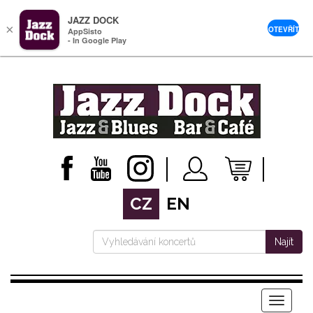
JAZZ DOCK
×
OTEVŘÍT
AppSisto
- In Google Play
CZ
EN
Najít
Menu