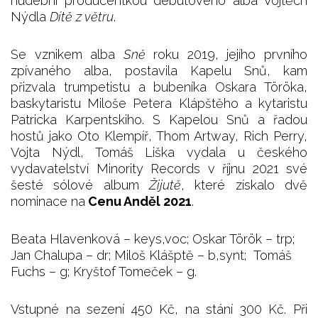
hudební producentkou debutového alba Vojtěch
Nýdla
Dítě z větru
.
Se vznikem alba
Sně
roku 2019, jejího prvního
zpívaného alba, postavila Kapelu Snů, kam
přizvala trumpetistu a bubeníka Oskara Töröka,
baskytaristu Miloše Petera Klápštěho a kytaristu
Patricka Karpentskiho. S Kapelou Snů a řadou
hostů jako Oto Klempíř, Thom Artway, Rich Perry,
Vojta Nýdl, Tomáš Liška vydala u českého
vydavatelství Minority Records v říjnu 2021 své
šesté sólové album
Žijutě
, které získalo dvě
nominace na
Cenu Anděl 2021
.
Beata Hlavenková – keys,voc; Oskar Török – trp;
Jan Chalupa – dr; Miloš Klášptě – b,synt; Tomáš
Fuchs – g; Kryštof Tomeček – g.
Vstupné na sezení 450 Kč, na stání 300 Kč. Při