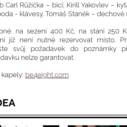
 Carl Růžička – bicí; Kirill Yakovlev – ky
oda - klávesy, Tomáš Staněk – dechové n
pné: na sezení 400 Kč, na stání 250 K
ní již není nutné rezervovat místo. Pr
šte svůj požadavek do poznámky př
davku nelze garantovat.
kapely:
be4eight.com
DEA