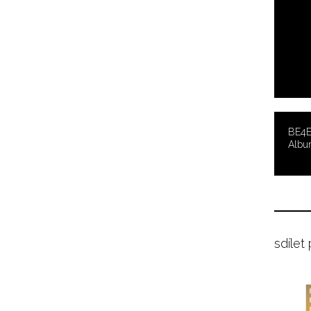
BE4EI
Albu
sdílet