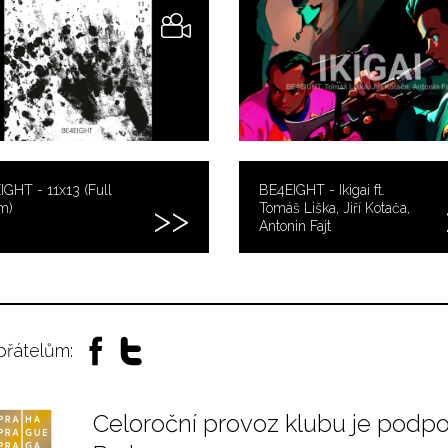
GHT - 11x13 (Full
BE4EIGHT - Ikigai ft.
m)
Tomáš Liška, Jiří Kotača,
Antonin Fajt
 přátelům:
Celoroční provoz klubu je podp