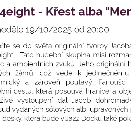
4eight - Křest alba "Me
neděle 19/10/2025 od 20:00
řte se do světa originální tvorby Jacob
ight. Tato hudební skupina mísí rozmani
c a ambientních zvuků. Jeho originální 
ých žánrů, což vede k jedinečnému a
mický a zároveň poutavý. Fanoušci
bní cestu, která posouvá hranice a obj
živé vys­toupení dal Jacob dohro­mady
sud vydaných sólových alb, upravených p
 desky, která bude v Jazz Docku také pok