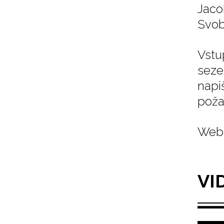
Jacob
Svob
Vstu
seze
napi
poža
Web 
VI