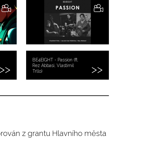
BE4EIGHT - Passion (ft.
Rez Abbasi, Vlastimil
Trllo)
orován z grantu Hlavního města