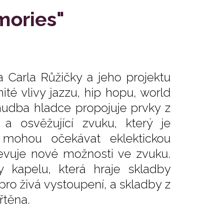
mories"
a Carla Růžičky a jeho projektu
té vlivy jazzu, hip hopu, world
hudba hladce propojuje prvky z
 osvěžující zvuku, který je
 mohou očekávat eklektickou
evuje nové možnosti ve zvuku.
 kapelu, která hraje sklad­by
ro živá vystoupení, a skladby z
řtěna.