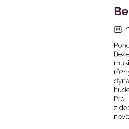
Be
Pono
Be4e
musi
různ
dyna
hude
Pro 
z do
nové