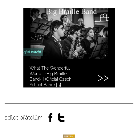
What The Wonderful
World | -Big Braille
Band- | (Oficial Czech
School Band) | 🎸
sdílet přátelům: