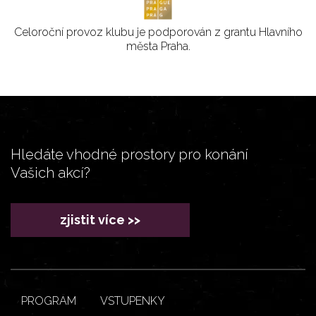
Celoroční provoz klubu je podporován z grantu Hlavního
města Praha.
Hledáte vhodné prostory pro konání
Vašich akcí?
zjistit více >>
PROGRAM
VSTUPENKY