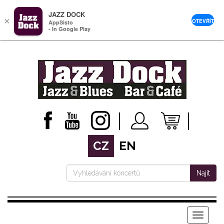
JAZZ DOCK
×
OTEVŘÍT
AppSisto
- In Google Play
CZ
EN
Najít
Menu