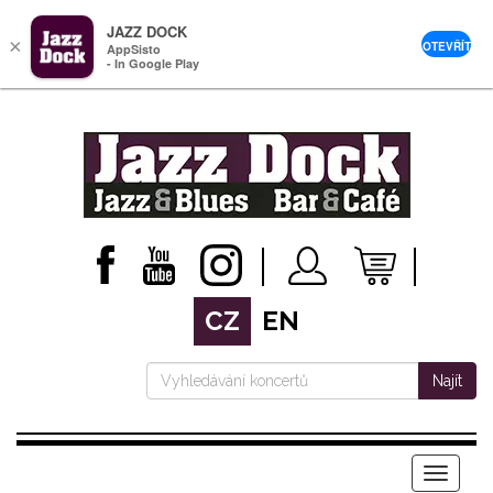
JAZZ DOCK
×
OTEVŘÍT
AppSisto
- In Google Play
CZ
EN
Najít
Menu