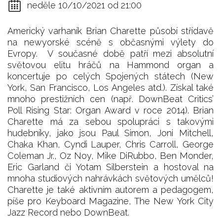
neděle 10/10/2021 od 21:00
Americký varhaník Brian Charette působí střídavě
na newyorské scéně s občasnými výlety do
Evropy. V současné době patří mezi absolutní
světovou elitu hráčů na Hammond organ a
koncertuje po celých Spojených státech (New
York, San Francisco, Los Angeles atd.). Získal také
mnoho prestižních cen (např. DownBeat Critics’
Poll Rising Star: Organ Award v roce 2014). Brian
Charette má za sebou spolupráci s takovými
hudebníky, jako jsou Paul Simon, Joni Mitchell,
Chaka Khan, Cyndi Lauper, Chris Carroll, George
Coleman Jr., Oz Noy, Mike DiRubbo, Ben Monder,
Eric Garland či Yotam Silberstein a hostoval na
mnoha studiových nahrávkách světových umělců!
Charette je také aktivním autorem a pedagogem,
píše pro Keyboard Magazine, The New York City
Jazz Record nebo DownBeat.