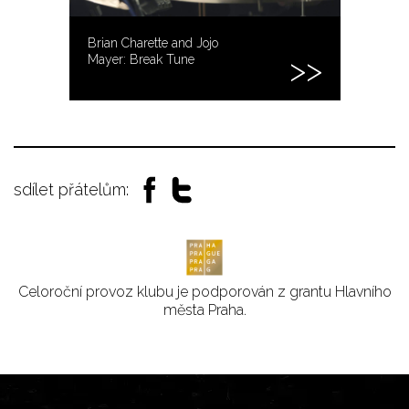
Brian Charette and Jojo
Mayer: Break Tune
sdílet přátelům:
Celoroční provoz klubu je podporován z grantu Hlavního
města Praha.