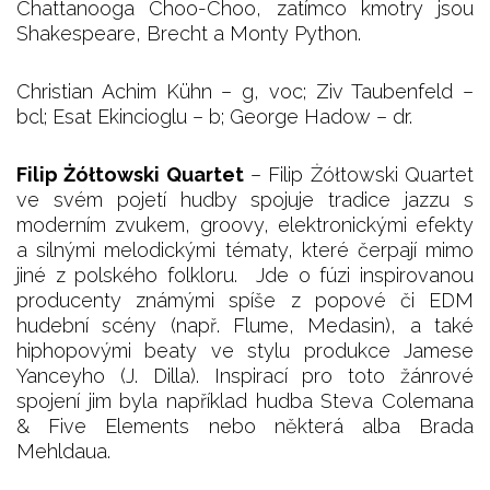
Chattanooga Choo-Choo, zatímco kmotry jsou
Shakespeare, Brecht a Monty Python.
Christian Achim Kühn – g, voc; Ziv Taubenfeld –
bcl; Esat Ekincioglu – b; George Hadow – dr.
Filip Żółtowski Quartet
– Filip Żółtowski Quartet
ve svém pojetí hudby spojuje tradice jazzu s
moderním zvukem, groovy, elektronickými efekty
a silnými melodickými tématy, které čerpají mimo
jiné z polského folkloru. Jde o fúzi inspirovanou
producenty známými spíše z popové či EDM
hudební scény (např. Flume, Medasin), a také
hiphopovými beaty ve stylu produkce Jamese
Yanceyho (J. Dilla). Inspirací pro toto žánrové
spojení jim byla například hudba Steva Colemana
& Five Elements nebo některá alba Brada
Mehldaua.