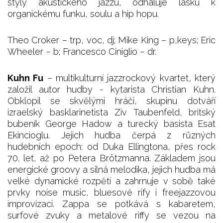
styly akustického jazzu, odhaluje lásku k
organickému funku, soulu a hip hopu.
Theo Croker – trp, voc, dj; Mike King – p,keys; Eric
Wheeler – b; Francesco Ciniglio – dr.
Kuhn Fu
– multikulturní jazzrockový kvartet, který
založil autor hudby - kytarista Christian Kuhn.
Obklopil se skvělými hráči, skupinu dotváří
izraelský basklarinetista Ziv Taubenfeld, britský
bubeník George Hadow a turecký basista Esat
Ekincioglu. Jejich hudba čerpá z různých
hudebních epoch: od Duka Ellingtona, přes rock
70. let, až po Petera Brötzmanna. Základem jsou
energické groovy a silná melodika, jejich hudba má
velké dynamické rozpětí a zahrnuje v sobě také
prvky noise music, bluesové rify i freejazzovou
improvizaci. Zappa se potkává s kabaretem,
surfové zvuky a metalové riffy se vezou na