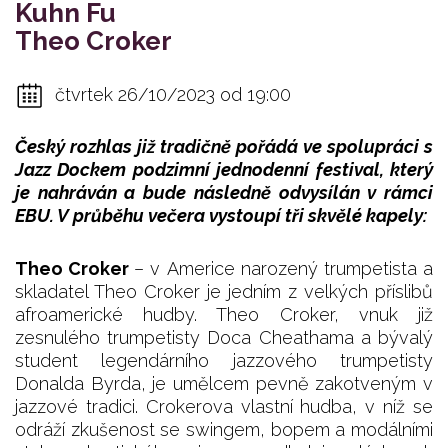
Kuhn Fu
Theo Croker
čtvrtek 26/10/2023 od 19:00
Český rozhlas již tradičně pořádá ve spolupráci s
Jazz Dockem podzimní jednodenní festival, který
je nahráván a bude následně odvysílán v rámci
EBU. V průběhu večera vystoupí tři skvělé kapely:
Theo Croker
– v Americe narozený trumpetista a
skladatel Theo Croker je jedním z velkých příslibů
afroamerické hudby. Theo Croker, vnuk již
zesnulého trumpetisty Doca Cheathama a bývalý
student legendárního jazzového trumpetisty
Donalda Byrda, je umělcem pevně zakotveným v
jazzové tradici. Crokerova vlastní hudba, v níž se
odráží zkušenost se swingem, bopem a modálními