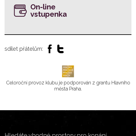
On-line
vstupenka
sdílet přátelům:
Celoroční provoz klubu je podporován z grantu Hlavního
města Praha.
Hledáte vhodné prostory pro konání