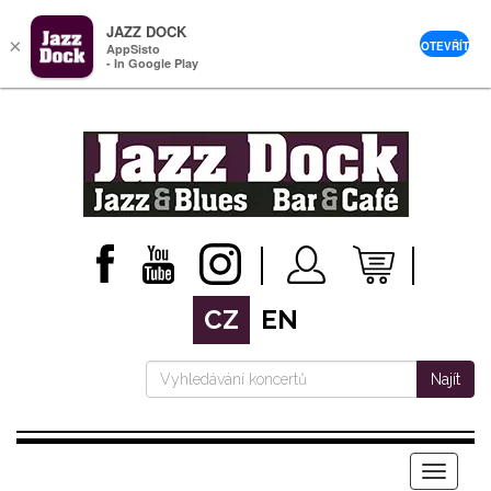
JAZZ DOCK
×
OTEVŘÍT
AppSisto
- In Google Play
CZ
EN
Najít
Menu