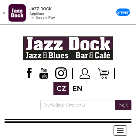
JAZZ DOCK
×
OTEVŘÍT
AppSisto
- In Google Play
CZ
EN
Najít
Menu