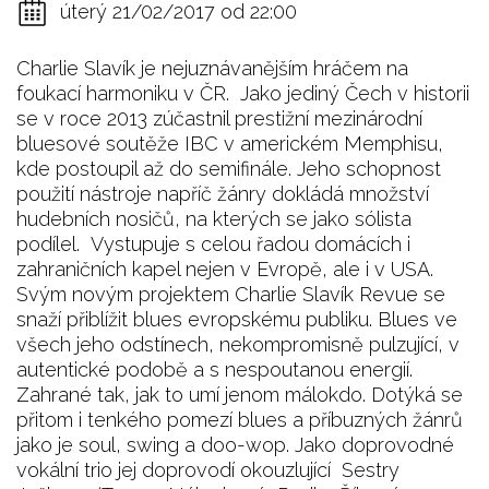
úterý 21/02/2017 od 22:00
Charlie Slavík je nejuznávanějším hráčem na
foukací harmoniku v ČR. Jako jediný Čech v historii
se v roce 2013 zúčastnil prestižní mezinárodní
bluesové soutěže IBC v americkém Memphisu,
kde postoupil až do semifinále. Jeho schopnost
použití nástroje napříč žánry dokládá množství
hudebních nosičů, na kterých se jako sólista
podílel. Vystupuje s celou řadou domácích i
zahraničních kapel nejen v Evropě, ale i v USA.
Svým novým projektem Charlie Slavík Revue se
snaží přiblížit blues evropskému publiku. Blues ve
všech jeho odstínech, nekompromisně pulzující, v
autentické podobě a s nespoutanou energií.
Zahrané tak, jak to umí jenom málokdo. Dotýká se
přitom i tenkého pomezí blues a příbuzných žánrů
jako je soul, swing a doo-wop. Jako doprovodné
vokální trio jej doprovodí okouzlující Sestry