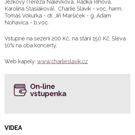
Ježkovy (Tereza Nálevková, Radka Říhová,
Karolína Stasiaková). Charlie Slavík - voc, harm,
Tomáš Vokurka - dr, Jiří Maršíček - g, Adam
Nohavica - b,voc.
Vstupné na sezení 200 Kč, na stání 150 Kč. Sleva
10% na oba koncerty.
Web kapely:
www.charlieslavik.cz
On-line
vstupenka
VIDEA