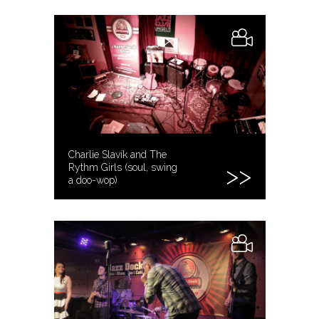
Charlie Slavík and The
Rythm Girls (soul, swing
a doo-wop)