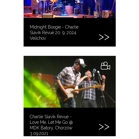
Midnight Boogie - Charlie
Slavík Revue 20. 9. 2024
Velichov
Charlie Slavik Revue -
Love Me, Let Me Go @
MDK Batory, Chorzów
3.09.2021