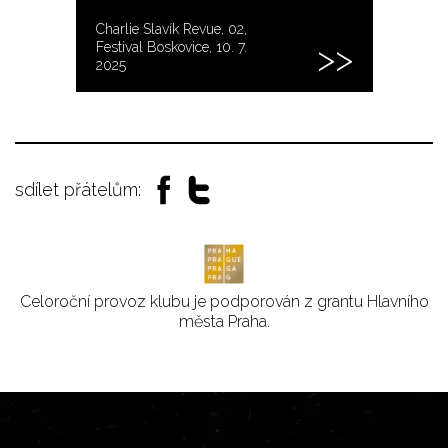
Charlie Slavík Revue, 02,
Festival Boskovice, 10. 7.
2025
sdílet přátelům:
Celoroční provoz klubu je podporován z grantu Hlavního
města Praha.