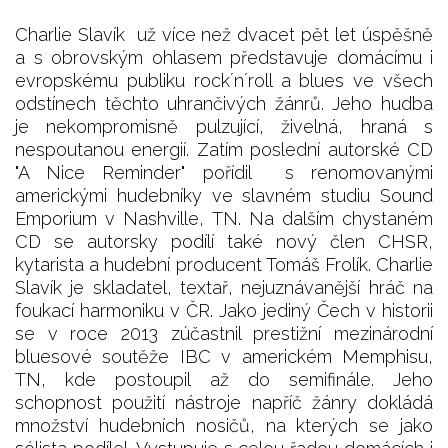
Charlie Slavík už více než dvacet pět let úspěšně
a s obrovským ohlasem představuje domácímu i
evropskému publiku rock´n´roll a blues ve všech
odstínech těchto uhrančivých žánrů. Jeho hudba
je nekompromisně pulzující, živelná, hraná s
nespoutanou energií. Zatím poslední autorské CD
"A Nice Reminder" pořídil s renomovanými
americkými hudebníky ve slavném studiu Sound
Emporium v Nashville, TN. Na dalším chystaném
CD se autorsky podílí také nový člen CHSR,
kytarista a hudební producent Tomáš Frolík. Charlie
Slavík je skladatel, textař, nejuznávanější hráč na
foukací harmoniku v ČR. Jako jediný Čech v historii
se v roce 2013 zúčastnil prestižní mezinárodní
bluesové soutěže IBC v americkém Memphisu,
TN, kde postoupil až do semifinále. Jeho
schopnost použití nástroje napříč žánry dokládá
množství hudebních nosičů, na kterých se jako