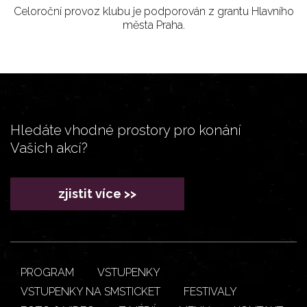
Celoroční provoz klubu je podporován z grantu Hlavního
města Praha.
Hledáte vhodné prostory pro konání
Vašich akcí?
zjistit více >>
PROGRAM
VSTUPENKY
VSTUPENKY NA SMSTICKET
FESTIVALY