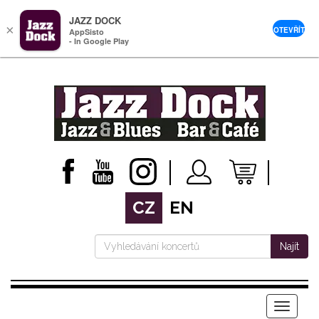
JAZZ DOCK
×
OTEVŘÍT
AppSisto
- In Google Play
CZ
EN
Najít
Menu