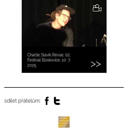
Charlie Slavík Revue, 02,
Festival Boskovice, 10. 7.
2025
sdílet přátelům: