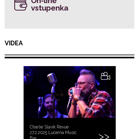
On-line
vstupenka
VIDEA
Charlie Slavík Revue
27.2.2025 Lucerna Music
Bar