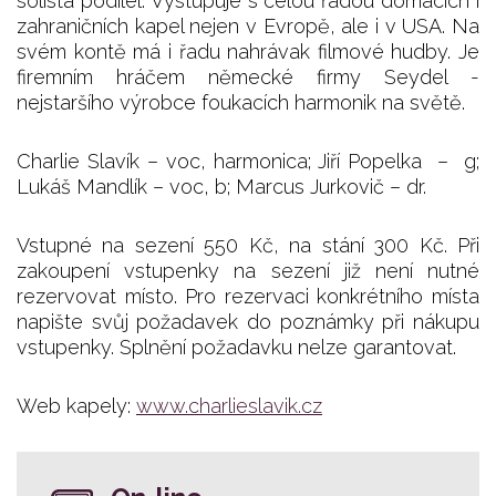
sólista podílel. Vystupuje s celou řadou domácích i
zahraničních kapel nejen v Evropě, ale i v USA. Na
svém kontě má i řadu nahrávak filmové hudby. Je
firemním hráčem německé firmy Seydel -
nejstaršího výrobce foukacích harmonik na světě.
Charlie Slavík – voc, harmonica; Jiří Popelka – g;
Lukáš Mandlík – voc, b; Marcus Jurkovič – dr.
Vstupné na sezení 550 Kč, na stání 300 Kč. Při
zakoupení vstupenky na sezení již není nutné
rezervovat místo. Pro rezervaci konkrétního místa
napište svůj požadavek do poznámky při nákupu
vstupenky. Splnění požadavku nelze garantovat.
Web kapely:
www.charlieslavik.cz